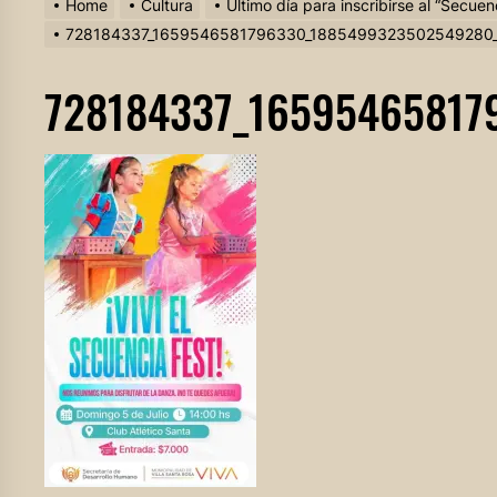
Home
Cultura
Último día para inscribirse al “Secuen
728184337_1659546581796330_1885499323502549280
728184337_16595465817