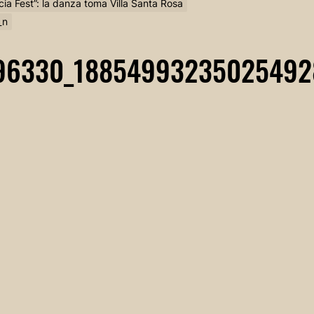
cia Fest”: la danza toma Villa Santa Rosa
_n
96330_18854993235025492