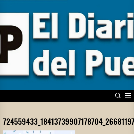
Skip
to
the
content
EL DIARIO DEL
PUEBLO
724559433_18413739907178704_2668119