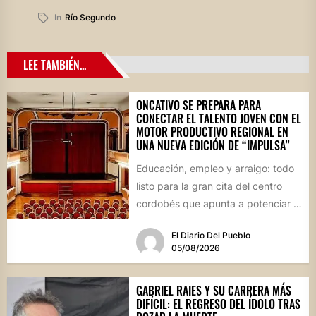
In
Río Segundo
LEE TAMBIÉN...
ONCATIVO SE PREPARA PARA
CONECTAR EL TALENTO JOVEN CON EL
MOTOR PRODUCTIVO REGIONAL EN
UNA NUEVA EDICIÓN DE “IMPULSA”
Educación, empleo y arraigo: todo
listo para la gran cita del centro
cordobés que apunta a potenciar el
futuro de...
El Diario Del Pueblo
05/08/2026
GABRIEL RAIES Y SU CARRERA MÁS
DIFÍCIL: EL REGRESO DEL ÍDOLO TRAS