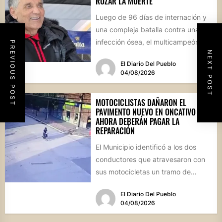
ROZAR LA MUERTE
Luego de 96 días de internación y
una compleja batalla contra una
infección ósea, el multicampeón de
PREVIOUS POST
NEXT POST
rally reapareció públicamente...
El Diario Del Pueblo
04/08/2026
MOTOCICLISTAS DAÑARON EL
PAVIMENTO NUEVO EN ONCATIVO Y
AHORA DEBERÁN PAGAR LA
REPARACIÓN
El Municipio identificó a los dos
conductores que atravesaron con
sus motocicletas un tramo de
hormigón recién colocado sobre
El Diario Del Pueblo
calle...
04/08/2026