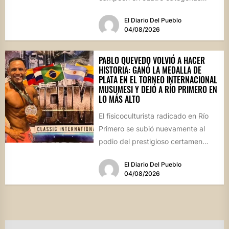
durante la prestigiosa
El Diario Del Pueblo
competencia...
04/08/2026
PABLO QUEVEDO VOLVIÓ A HACER
HISTORIA: GANÓ LA MEDALLA DE
PLATA EN EL TORNEO INTERNACIONAL
MUSUMESI Y DEJÓ A RÍO PRIMERO EN
LO MÁS ALTO
El fisicoculturista radicado en Río
Primero se subió nuevamente al
podio del prestigioso certamen
internacional Musumesi, disputado
El Diario Del Pueblo
este fin de...
04/08/2026