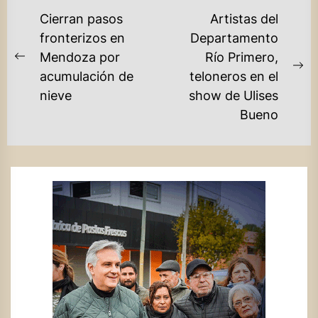
NAVEGACIÓN
Cierran pasos
Artistas del
DE
fronterizos en
Departamento
Mendoza por
Río Primero,
ENTRADAS
Previous
Ne
acumulación de
teloneros en el
post:
po
nieve
show de Ulises
Bueno