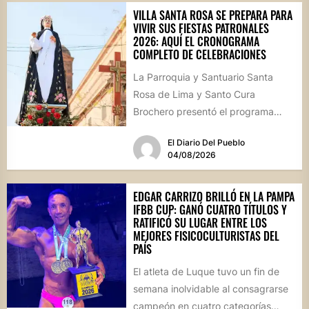
VILLA SANTA ROSA SE PREPARA PARA
VIVIR SUS FIESTAS PATRONALES
2026: AQUÍ EL CRONOGRAMA
COMPLETO DE CELEBRACIONES
La Parroquia y Santuario Santa
Rosa de Lima y Santo Cura
Brochero presentó el programa
oficial de las Fiestas Patronales...
El Diario Del Pueblo
04/08/2026
EDGAR CARRIZO BRILLÓ EN LA PAMPA
IFBB CUP: GANÓ CUATRO TÍTULOS Y
RATIFICÓ SU LUGAR ENTRE LOS
MEJORES FISICOCULTURISTAS DEL
PAÍS
El atleta de Luque tuvo un fin de
semana inolvidable al consagrarse
campeón en cuatro categorías