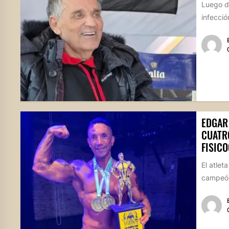
Luego de
infecció
EDGAR
CUATRO
FISICO
El atlet
campeón