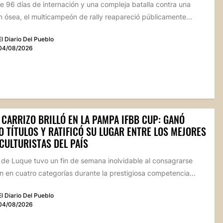
 96 días de internación y una compleja batalla contra una
n ósea, el multicampeón de rally reapareció públicamente...
El Diario Del Pueblo
04/08/2026
 CARRIZO BRILLÓ EN LA PAMPA IFBB CUP: GANÓ
 TÍTULOS Y RATIFICÓ SU LUGAR ENTRE LOS MEJORES
CULTURISTAS DEL PAÍS
a de Luque tuvo un fin de semana inolvidable al consagrarse
 en cuatro categorías durante la prestigiosa competencia...
El Diario Del Pueblo
04/08/2026