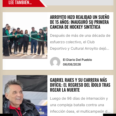
LEE TAMBIÉN...
ARROYITO HIZO REALIDAD UN SUEÑO
DE 15 AÑOS: INAUGURÓ SU PRIMERA
CANCHA DE HOCKEY SINTÉTICA
Después de más de una década de
esfuerzo colectivo, el Club
Deportivo y Cultural Arroyito dejó
oficialmente inaugurada su
El Diario Del Pueblo
cancha...
06/08/2026
GABRIEL RAIES Y SU CARRERA MÁS
DIFÍCIL: EL REGRESO DEL ÍDOLO TRAS
ROZAR LA MUERTE
Luego de 96 días de internación y
una compleja batalla contra una
infección ósea, el multicampeón de