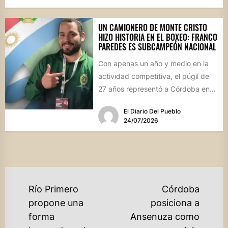
UN CAMIONERO DE MONTE CRISTO
HIZO HISTORIA EN EL BOXEO: FRANCO
PAREDES ES SUBCAMPEÓN NACIONAL
Con apenas un año y medio en la
actividad competitiva, el púgil de
27 años representó a Córdoba en
el...
El Diario Del Pueblo
24/07/2026
NAVEGACIÓN
Río Primero
Córdoba
DE
propone una
posiciona a
forma
Ansenuza como
ENTRADAS