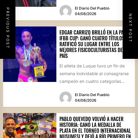
rally reapareció públicamente...
El Diario Del Pueblo
PREVIOUS POST
04/08/2026
NEXT POST
EDGAR CARRIZO BRILLÓ EN LA PAMPA
IFBB CUP: GANÓ CUATRO TÍTULOS Y
RATIFICÓ SU LUGAR ENTRE LOS
MEJORES FISICOCULTURISTAS DEL
PAÍS
El atleta de Luque tuvo un fin de
semana inolvidable al consagrarse
campeón en cuatro categorías
durante la prestigiosa
El Diario Del Pueblo
competencia...
04/08/2026
PABLO QUEVEDO VOLVIÓ A HACER
HISTORIA: GANÓ LA MEDALLA DE
PLATA EN EL TORNEO INTERNACIONAL
MUSUMESI Y DEJÓ A RÍO PRIMERO EN