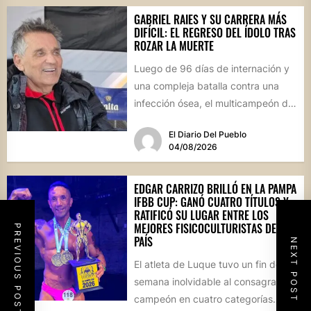
GABRIEL RAIES Y SU CARRERA MÁS
DIFÍCIL: EL REGRESO DEL ÍDOLO TRAS
ROZAR LA MUERTE
Luego de 96 días de internación y
una compleja batalla contra una
infección ósea, el multicampeón de
rally reapareció públicamente...
El Diario Del Pueblo
04/08/2026
EDGAR CARRIZO BRILLÓ EN LA PAMPA
IFBB CUP: GANÓ CUATRO TÍTULOS Y
RATIFICÓ SU LUGAR ENTRE LOS
MEJORES FISICOCULTURISTAS DEL
PREVIOUS POST
PAÍS
NEXT POST
El atleta de Luque tuvo un fin de
semana inolvidable al consagrarse
campeón en cuatro categorías