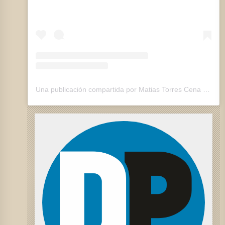
Una publicación compartida por Matias Torres Cena (@matiastorrescena)