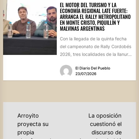
EL MOTOR DEL TURISMO Y LA
ECONOMÍA REGIONAL LATE FUERTE:
ARRANCA EL RALLY METROPOLITANO
EN MONTE CRISTO, PIQUILLÍN Y
MALVINAS ARGENTINAS
Con la llegada de la quinta fecha
del campeonato de Rally Cordobés
2026, tres localidades de la llanura
provincial se...
El Diario Del Pueblo
23/07/2026
NAVEGACIÓN
Arroyito
La oposición
DE
proyecta su
cuestionó el
propia
discurso de
ENTRADAS