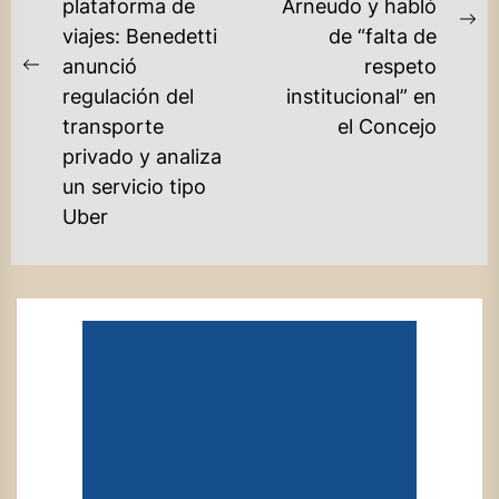
plataforma de
Arneudo y habló
Ne
viajes: Benedetti
de “falta de
po
anunció
respeto
Previous
regulación del
institucional” en
post:
transporte
el Concejo
privado y analiza
un servicio tipo
Uber