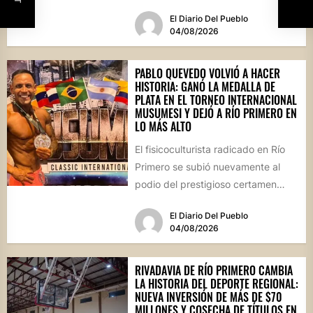
durante la prestigiosa
El Diario Del Pueblo
competencia...
04/08/2026
PABLO QUEVEDO VOLVIÓ A HACER
HISTORIA: GANÓ LA MEDALLA DE
PLATA EN EL TORNEO INTERNACIONAL
MUSUMESI Y DEJÓ A RÍO PRIMERO EN
LO MÁS ALTO
El fisicoculturista radicado en Río
Primero se subió nuevamente al
podio del prestigioso certamen
internacional Musumesi, disputado
El Diario Del Pueblo
este fin de...
04/08/2026
RIVADAVIA DE RÍO PRIMERO CAMBIA
LA HISTORIA DEL DEPORTE REGIONAL:
NUEVA INVERSIÓN DE MÁS DE $70
MILLONES Y COSECHA DE TÍTULOS EN