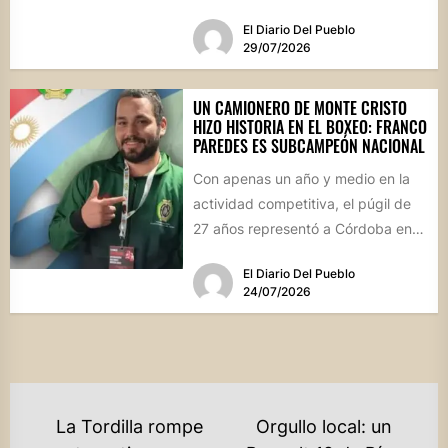
sin precedentes para la...
El Diario Del Pueblo
29/07/2026
UN CAMIONERO DE MONTE CRISTO
HIZO HISTORIA EN EL BOXEO: FRANCO
PAREDES ES SUBCAMPEÓN NACIONAL
Con apenas un año y medio en la
actividad competitiva, el púgil de
27 años representó a Córdoba en
el...
El Diario Del Pueblo
24/07/2026
NAVEGACIÓN
La Tordilla rompe
Orgullo local: un