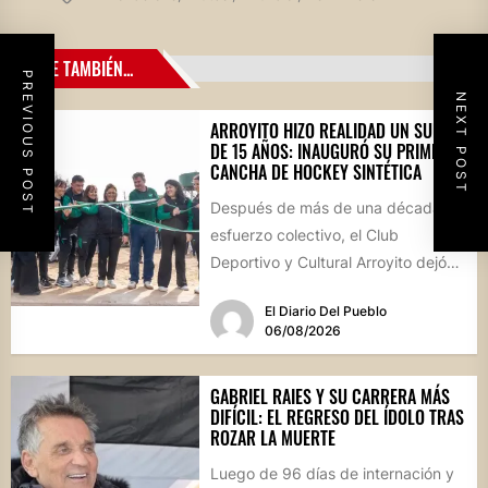
LEE TAMBIÉN...
PREVIOUS POST
NEXT POST
ARROYITO HIZO REALIDAD UN SUEÑO
DE 15 AÑOS: INAUGURÓ SU PRIMERA
CANCHA DE HOCKEY SINTÉTICA
Después de más de una década de
esfuerzo colectivo, el Club
Deportivo y Cultural Arroyito dejó
oficialmente inaugurada su
El Diario Del Pueblo
cancha...
06/08/2026
GABRIEL RAIES Y SU CARRERA MÁS
DIFÍCIL: EL REGRESO DEL ÍDOLO TRAS
ROZAR LA MUERTE
Luego de 96 días de internación y