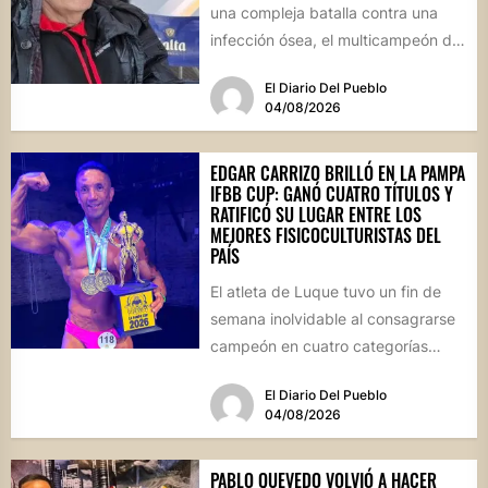
una compleja batalla contra una
infección ósea, el multicampeón de
rally reapareció públicamente...
El Diario Del Pueblo
04/08/2026
EDGAR CARRIZO BRILLÓ EN LA PAMPA
IFBB CUP: GANÓ CUATRO TÍTULOS Y
RATIFICÓ SU LUGAR ENTRE LOS
MEJORES FISICOCULTURISTAS DEL
PAÍS
El atleta de Luque tuvo un fin de
semana inolvidable al consagrarse
campeón en cuatro categorías
durante la prestigiosa
El Diario Del Pueblo
competencia...
04/08/2026
PABLO QUEVEDO VOLVIÓ A HACER