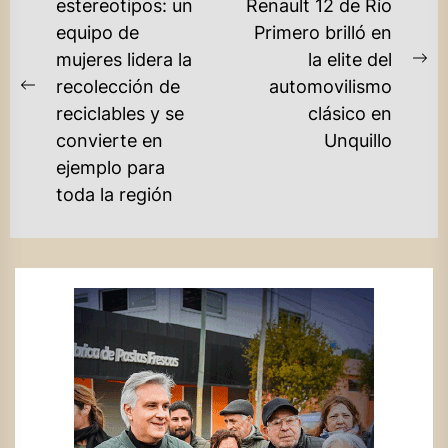
DE
estereotipos: un
Renault 12 de Río
equipo de
Primero brilló en
ENTRADAS
mujeres lidera la
la elite del
Ne
recolección de
automovilismo
Previous
po
reciclables y se
clásico en
post:
convierte en
Unquillo
ejemplo para
toda la región