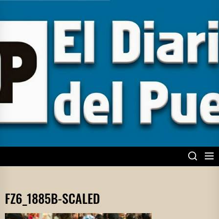
Skip
to
the
content
EL DIARIO DEL
PUEBLO
FZ6_1885B-SCALED