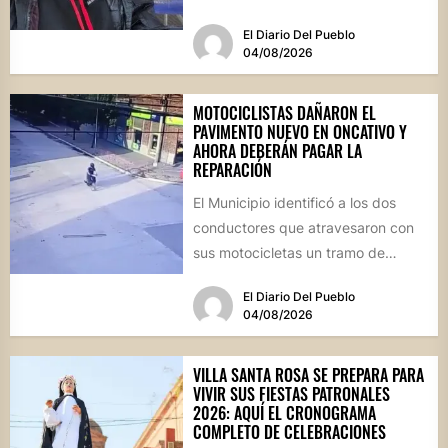
rally reapareció públicamente...
El Diario Del Pueblo
04/08/2026
MOTOCICLISTAS DAÑARON EL
PAVIMENTO NUEVO EN ONCATIVO Y
AHORA DEBERÁN PAGAR LA
REPARACIÓN
El Municipio identificó a los dos
conductores que atravesaron con
sus motocicletas un tramo de
hormigón recién colocado sobre
El Diario Del Pueblo
calle...
04/08/2026
VILLA SANTA ROSA SE PREPARA PARA
VIVIR SUS FIESTAS PATRONALES
2026: AQUÍ EL CRONOGRAMA
COMPLETO DE CELEBRACIONES