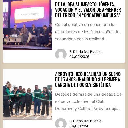
DE LA IDEA AL IMPACTO: JÓVENES,
VOCACIÓN Y EL VALOR DE APRENDER
DEL ERROR EN “ONCATIVO IMPULSA”
Con el objetivo de conectar a los
estudiantes de los últimos años del
secundario con la realidad
socioproductiva de la...
El Diario Del Pueblo
06/08/2026
ARROYITO HIZO REALIDAD UN SUEÑO
DE 15 AÑOS: INAUGURÓ SU PRIMERA
CANCHA DE HOCKEY SINTÉTICA
Después de más de una década de
esfuerzo colectivo, el Club
Deportivo y Cultural Arroyito dejó
oficialmente inaugurada su
El Diario Del Pueblo
cancha...
06/08/2026