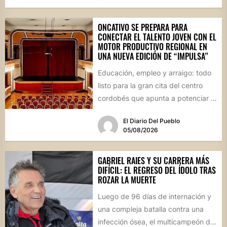
ONCATIVO SE PREPARA PARA
CONECTAR EL TALENTO JOVEN CON EL
MOTOR PRODUCTIVO REGIONAL EN
UNA NUEVA EDICIÓN DE “IMPULSA”
Educación, empleo y arraigo: todo
listo para la gran cita del centro
cordobés que apunta a potenciar el
futuro de...
El Diario Del Pueblo
05/08/2026
GABRIEL RAIES Y SU CARRERA MÁS
DIFÍCIL: EL REGRESO DEL ÍDOLO TRAS
ROZAR LA MUERTE
Luego de 96 días de internación y
una compleja batalla contra una
infección ósea, el multicampeón de