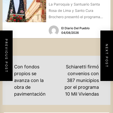
La Parroquia y Santuario Santa
Rosa de Lima y Santo Cura
Brochero presentó el programa
oficial de las Fiestas Patronales...
El Diario Del Pueblo
04/08/2026
PREVIOUS POST
NEXT POST
NAVEGACIÓN
Con fondos
Schiaretti firmó
DE
propios se
convenios con
avanza con la
387 municipios
ENTRADAS
Previous
Ne
obra de
por el programa
post:
po
pavimentación
10 Mil Viviendas