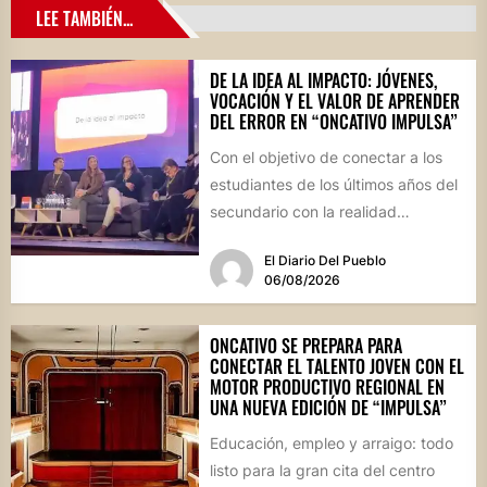
LEE TAMBIÉN...
DE LA IDEA AL IMPACTO: JÓVENES,
VOCACIÓN Y EL VALOR DE APRENDER
DEL ERROR EN “ONCATIVO IMPULSA”
Con el objetivo de conectar a los
estudiantes de los últimos años del
secundario con la realidad
socioproductiva de la...
El Diario Del Pueblo
06/08/2026
ONCATIVO SE PREPARA PARA
CONECTAR EL TALENTO JOVEN CON EL
MOTOR PRODUCTIVO REGIONAL EN
UNA NUEVA EDICIÓN DE “IMPULSA”
Educación, empleo y arraigo: todo
listo para la gran cita del centro