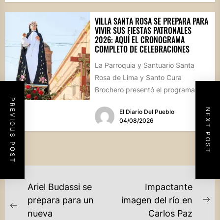
VILLA SANTA ROSA SE PREPARA PARA
VIVIR SUS FIESTAS PATRONALES
2026: AQUÍ EL CRONOGRAMA
COMPLETO DE CELEBRACIONES
La Parroquia y Santuario Santa
Rosa de Lima y Santo Cura
Brochero presentó el programa
PREVIOUS POST
oficial de las Fiestas Patronales...
NEXT POST
El Diario Del Pueblo
04/08/2026
NAVEGACIÓN
Ariel Budassi se
Impactante
DE
prepara para un
imagen del río en
Ne
Previous
nueva
Carlos Paz
ENTRADAS
po