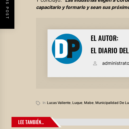
PREVIOUS POST
Y concluyó:
“Las industrias eligen a Cór
capacitarlo y formarlo y sean sus próxim
EL AUTOR:
EL DIARIO DE
administrat
In
Lucas Valiente
,
Luque
,
Mabe
,
Municipalidad De L
LEE TAMBIÉN...