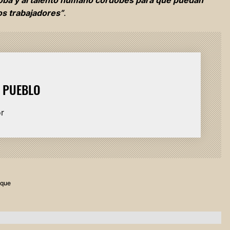
doba y al talento humano cordobés para que puedan
os trabajadores”
.
L PUEBLO
or
uque