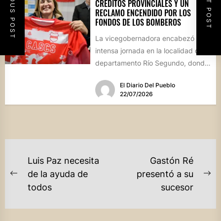
PREVIOUS POST
NEXT POST
CRÉDITOS PROVINCIALES Y UN
RECLAMO ENCENDIDO POR LOS
FONDOS DE LOS BOMBEROS
La vicegobernadora encabezó una
intensa jornada en la localidad del
departamento Río Segundo, donde
entregó asistencia financiera del
El Diario Del Pueblo
Banco de...
22/07/2026
NAVEGACIÓN
Luis Paz necesita
Gastón Ré
DE
de la ayuda de
presentó a su
Previous
Ne
todos
sucesor
ENTRADAS
post:
po