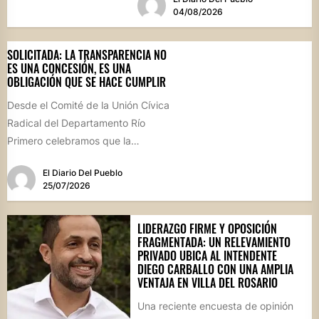
Salón...
04/08/2026
SOLICITADA: LA TRANSPARENCIA NO
ES UNA CONCESIÓN, ES UNA
OBLIGACIÓN QUE SE HACE CUMPLIR
Desde el Comité de la Unión Cívica
Radical del Departamento Río
Primero celebramos que la
Comisión Comunal de Esquina
El Diario Del Pueblo
haya...
25/07/2026
LIDERAZGO FIRME Y OPOSICIÓN
FRAGMENTADA: UN RELEVAMIENTO
PRIVADO UBICA AL INTENDENTE
DIEGO CARBALLO CON UNA AMPLIA
VENTAJA EN VILLA DEL ROSARIO
Una reciente encuesta de opinión