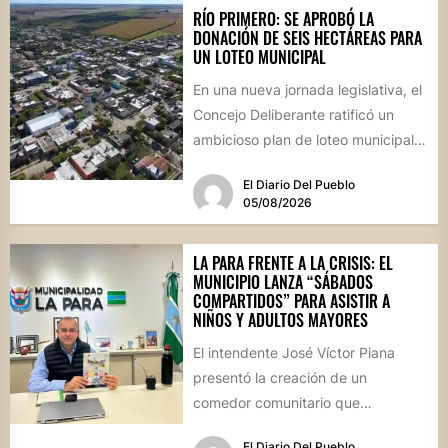
RÍO PRIMERO: SE APROBÓ LA
DONACIÓN DE SEIS HECTÁREAS PARA
UN LOTEO MUNICIPAL
En una nueva jornada legislativa, el
Concejo Deliberante ratificó un
ambicioso plan de loteo municipal,
nuevas obras de infraestructura
El Diario Del Pueblo
por...
05/08/2026
LA PARA FRENTE A LA CRISIS: EL
MUNICIPIO LANZA “SÁBADOS
COMPARTIDOS” PARA ASISTIR A
NIÑOS Y ADULTOS MAYORES
El intendente José Víctor Piana
presentó la creación de un
comedor comunitario que
funcionará todos los sábados en el
El Diario Del Pueblo