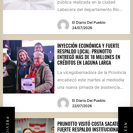
pública realizada en la ciudad
cabecera del departamento Río
Segundo revela que el actual
El Diario Del Pueblo
mandatario...
24/07/2026
INYECCIÓN ECONÓMICA Y FUERTE
RESPALDO LOCAL: PRUNOTTO
ENTREGÓ MÁS DE 18 MILLONES EN
CRÉDITOS EN LAGUNA LARGA
La vicegobernadora de la Provincia
encabezó este martes al mediodía
una nueva jornada de asistencia
financiera en el interior cordobés....
El Diario Del Pueblo
22/07/2026
PRUNOTTO VISITÓ COSTA SACATE:
FUERTE RESPALDO INSTITUCIONAL,