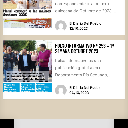
correspondiente a la primera
quincena de Octubre de 2023.
Para recibirla GRATIS en tu celular,
El Diario Del Pueblo
envíanos un...
12/10/2023
PULSO INFORMATIVO Nº 253 – 1ª
SEMANA OCTUBRE 2023
Pulso Informativo es una
publicación gratuita en el
Departamento Río Segundo,
correspondiente a la primera
El Diario Del Pueblo
semana de Octubre de 2023...
06/10/2023