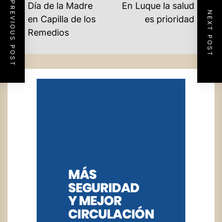
NAVEGACIÓN
PREVIOUS POST
Día de la Madre
En Luque la salud
NEXT POST
DE
Ne
en Capilla de los
es prioridad
Previous
po
Remedios
ENTRADAS
post: