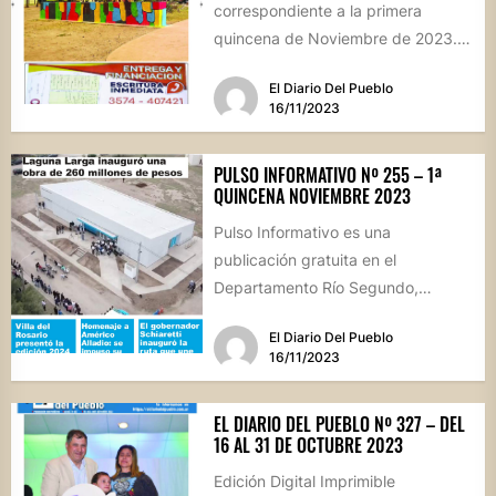
correspondiente a la primera
quincena de Noviembre de 2023.
Para recibirla GRATIS en tu celular,
El Diario Del Pueblo
envíanos un...
16/11/2023
PULSO INFORMATIVO Nº 255 – 1ª
QUINCENA NOVIEMBRE 2023
Pulso Informativo es una
publicación gratuita en el
Departamento Río Segundo,
correspondiente a la primera
El Diario Del Pueblo
quincena de Noviembre de 2023...
16/11/2023
EL DIARIO DEL PUEBLO Nº 327 – DEL
16 AL 31 DE OCTUBRE 2023
Edición Digital Imprimible