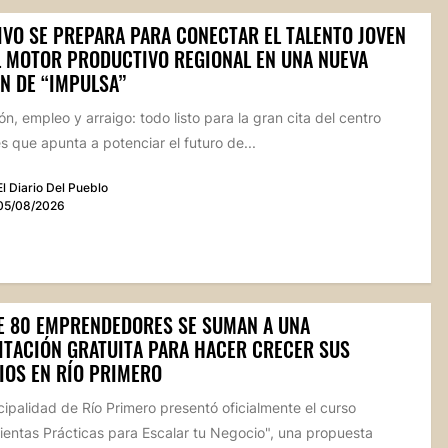
IVO SE PREPARA PARA CONECTAR EL TALENTO JOVEN
L MOTOR PRODUCTIVO REGIONAL EN UNA NUEVA
N DE “IMPULSA”
n, empleo y arraigo: todo listo para la gran cita del centro
 que apunta a potenciar el futuro de...
El Diario Del Pueblo
05/08/2026
E 80 EMPRENDEDORES SE SUMAN A UNA
ITACIÓN GRATUITA PARA HACER CRECER SUS
IOS EN RÍO PRIMERO
ipalidad de Río Primero presentó oficialmente el curso
ientas Prácticas para Escalar tu Negocio", una propuesta