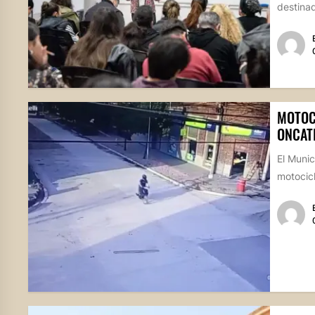
destina
MOTOC
ONCAT
El Munic
motocicl