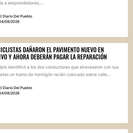
da a emprendedores,...
El Diario Del Pueblo
04/08/2026
ICLISTAS DAÑARON EL PAVIMENTO NUEVO EN
IVO Y AHORA DEBERÁN PAGAR LA REPARACIÓN
ipio identificó a los dos conductores que atravesaron con sus
etas un tramo de hormigón recién colocado sobre calle...
El Diario Del Pueblo
04/08/2026