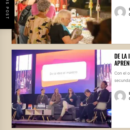
PREVIOUS POST
DE LA 
APREN
Con el o
secundar