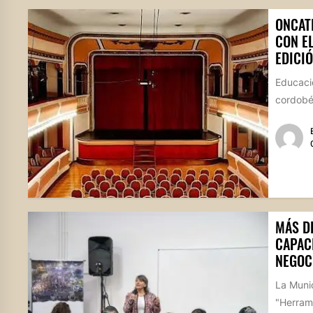
ONCAT
CON E
EDICIÓ
Educació
cordobés
MÁS D
CAPAC
NEGOC
La Munic
"Herram