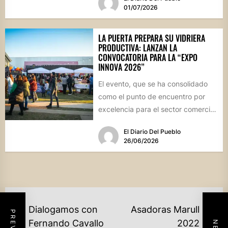
01/07/2026
LA PUERTA PREPARA SU VIDRIERA
PRODUCTIVA: LANZAN LA
CONVOCATORIA PARA LA “EXPO
INNOVA 2026”
El evento, que se ha consolidado
como el punto de encuentro por
excelencia para el sector comercial
y emprendedor de...
El Diario Del Pueblo
26/06/2026
NAVEGACIÓN
Dialogamos con
Asadoras Marull
DE
Previous
Ne
Fernando Cavallo
2022