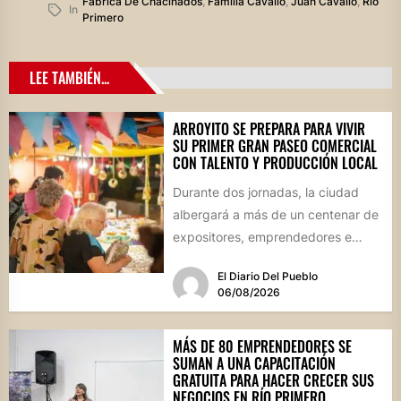
Fábrica De Chacinados
,
Familia Cavallo
,
Juan Cavallo
,
Río
In
Primero
LEE TAMBIÉN...
ARROYITO SE PREPARA PARA VIVIR
SU PRIMER GRAN PASEO COMERCIAL
CON TALENTO Y PRODUCCIÓN LOCAL
Durante dos jornadas, la ciudad
albergará a más de un centenar de
expositores, emprendedores e
industrias en un evento inédito...
El Diario Del Pueblo
06/08/2026
MÁS DE 80 EMPRENDEDORES SE
SUMAN A UNA CAPACITACIÓN
GRATUITA PARA HACER CRECER SUS
NEGOCIOS EN RÍO PRIMERO