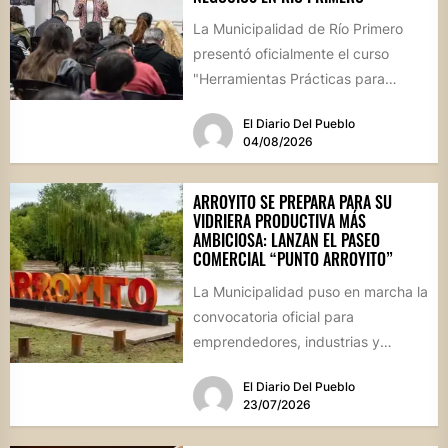
La Municipalidad de Río Primero
presentó oficialmente el curso
"Herramientas Prácticas para
Escalar tu Negocio", una propuesta
El Diario Del Pueblo
destinada a emprendedores,...
04/08/2026
ARROYITO SE PREPARA PARA SU
VIDRIERA PRODUCTIVA MÁS
AMBICIOSA: LANZAN EL PASEO
COMERCIAL “PUNTO ARROYITO”
La Municipalidad puso en marcha la
convocatoria oficial para
emprendedores, industrias y
comercios que deseen participar
El Diario Del Pueblo
de este gran encuentro...
23/07/2026