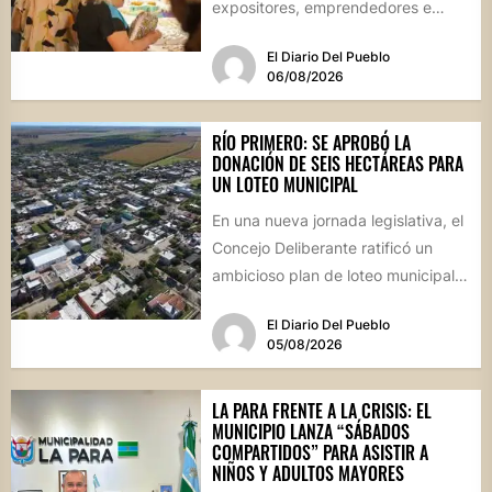
expositores, emprendedores e
industrias en un evento inédito...
El Diario Del Pueblo
06/08/2026
RÍO PRIMERO: SE APROBÓ LA
DONACIÓN DE SEIS HECTÁREAS PARA
UN LOTEO MUNICIPAL
En una nueva jornada legislativa, el
Concejo Deliberante ratificó un
ambicioso plan de loteo municipal,
nuevas obras de infraestructura
El Diario Del Pueblo
por...
05/08/2026
LA PARA FRENTE A LA CRISIS: EL
MUNICIPIO LANZA “SÁBADOS
COMPARTIDOS” PARA ASISTIR A
NIÑOS Y ADULTOS MAYORES