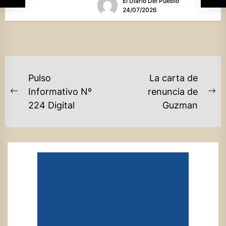
El Diario Del Pueblo
mandatario...
24/07/2026
NAVEGACIÓN
Pulso
La carta de
DE
Informativo Nº
renuncia de
Previous
Ne
224 Digital
Guzman
ENTRADAS
post:
po