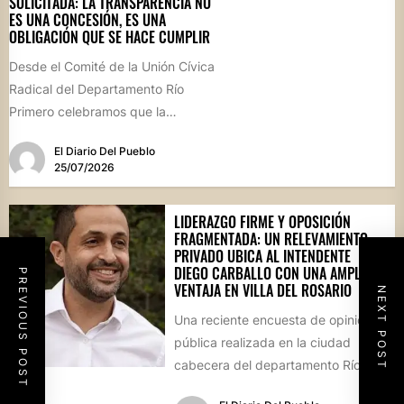
SOLICITADA: LA TRANSPARENCIA NO
ES UNA CONCESIÓN, ES UNA
OBLIGACIÓN QUE SE HACE CUMPLIR
Desde el Comité de la Unión Cívica
Radical del Departamento Río
Primero celebramos que la
Comisión Comunal de Esquina
El Diario Del Pueblo
haya...
25/07/2026
LIDERAZGO FIRME Y OPOSICIÓN
FRAGMENTADA: UN RELEVAMIENTO
PRIVADO UBICA AL INTENDENTE
DIEGO CARBALLO CON UNA AMPLIA
PREVIOUS POST
VENTAJA EN VILLA DEL ROSARIO
NEXT POST
Una reciente encuesta de opinión
pública realizada en la ciudad
cabecera del departamento Río
Segundo revela que el actual