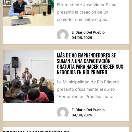
El intendente José Víctor Piana
presentó la creación de un
comedor comunitario que
funcionará todos los sábados en el
El Diario Del Pueblo
Salón...
04/08/2026
MÁS DE 80 EMPRENDEDORES SE
SUMAN A UNA CAPACITACIÓN
GRATUITA PARA HACER CRECER SUS
NEGOCIOS EN RÍO PRIMERO
La Municipalidad de Río Primero
presentó oficialmente el curso
"Herramientas Prácticas para
Escalar tu Negocio", una propuesta
El Diario Del Pueblo
destinada a emprendedores,...
04/08/2026