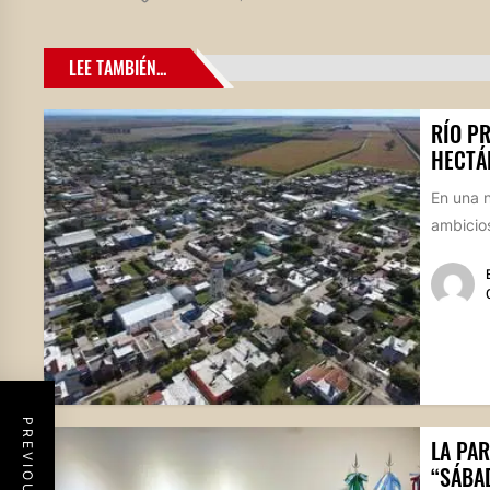
LEE TAMBIÉN...
RÍO P
HECTÁ
En una n
ambicios
LA PAR
“SÁBA