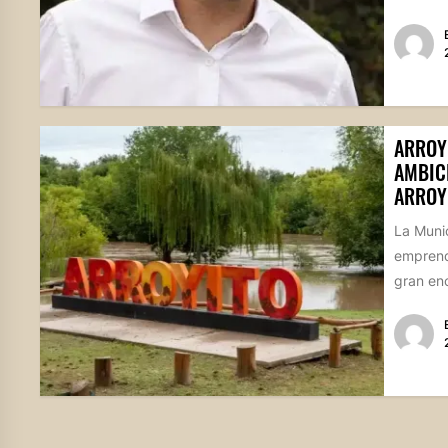
ARROY
AMBIC
ARROY
La Munic
emprend
gran enc