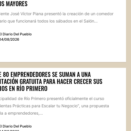
OS MAYORES
dente José Víctor Piana presentó la creación de un comedor
rio que funcionará todos los sábados en el Salón...
El Diario Del Pueblo
04/08/2026
E 80 EMPRENDEDORES SE SUMAN A UNA
ITACIÓN GRATUITA PARA HACER CRECER SUS
IOS EN RÍO PRIMERO
ipalidad de Río Primero presentó oficialmente el curso
ientas Prácticas para Escalar tu Negocio", una propuesta
da a emprendedores,...
El Diario Del Pueblo