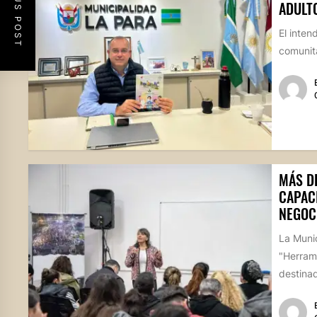
PREVIOUS POST
ADULT
El inten
comunita
MÁS D
CAPAC
NEGOC
La Munic
"Herram
destina