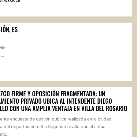
04/08/2026
IÓN, ES
Río
...
AZGO FIRME Y OPOSICIÓN FRAGMENTADA: UN
AMIENTO PRIVADO UBICA AL INTENDENTE DIEGO
LLO CON UNA AMPLIA VENTAJA EN VILLA DEL ROSARIO
ente encuesta de opinión pública realizada en la ciudad
a del departamento Río Segundo revela que el actual
io...