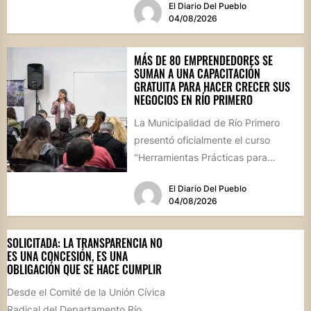
El Diario Del Pueblo
Salón...
04/08/2026
MÁS DE 80 EMPRENDEDORES SE
SUMAN A UNA CAPACITACIÓN
GRATUITA PARA HACER CRECER SUS
NEGOCIOS EN RÍO PRIMERO
La Municipalidad de Río Primero
presentó oficialmente el curso
"Herramientas Prácticas para
Escalar tu Negocio", una propuesta
El Diario Del Pueblo
destinada a emprendedores,...
04/08/2026
SOLICITADA: LA TRANSPARENCIA NO
ES UNA CONCESIÓN, ES UNA
OBLIGACIÓN QUE SE HACE CUMPLIR
Desde el Comité de la Unión Cívica
Radical del Departamento Río