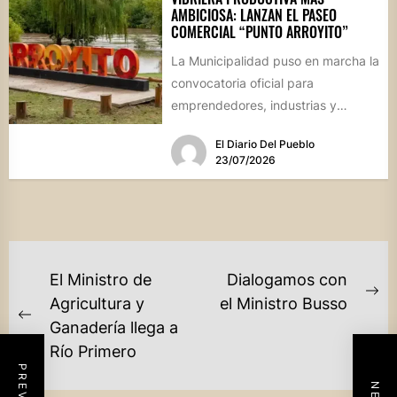
AMBICIOSA: LANZAN EL PASEO
COMERCIAL “PUNTO ARROYITO”
La Municipalidad puso en marcha la
convocatoria oficial para
emprendedores, industrias y
comercios que deseen participar
El Diario Del Pueblo
de este gran encuentro...
23/07/2026
NAVEGACIÓN
El Ministro de
Dialogamos con
DE
Ne
Agricultura y
el Ministro Busso
Previous
po
Ganadería llega a
ENTRADAS
post:
Río Primero