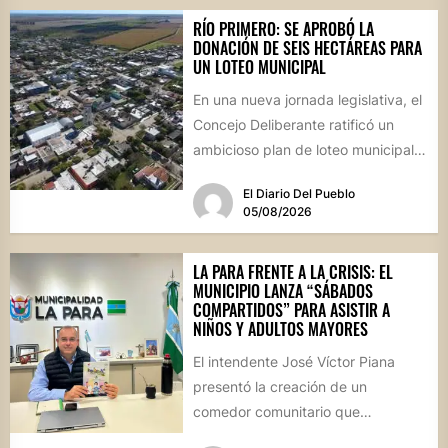
RÍO PRIMERO: SE APROBÓ LA
DONACIÓN DE SEIS HECTÁREAS PARA
UN LOTEO MUNICIPAL
En una nueva jornada legislativa, el
Concejo Deliberante ratificó un
ambicioso plan de loteo municipal,
nuevas obras de infraestructura
El Diario Del Pueblo
por...
05/08/2026
LA PARA FRENTE A LA CRISIS: EL
MUNICIPIO LANZA “SÁBADOS
COMPARTIDOS” PARA ASISTIR A
NIÑOS Y ADULTOS MAYORES
El intendente José Víctor Piana
presentó la creación de un
comedor comunitario que
funcionará todos los sábados en el