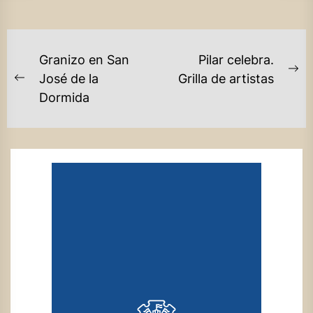
NAVEGACIÓN
Granizo en San
Pilar celebra.
DE
Ne
José de la
Grilla de artistas
Previous
po
Dormida
ENTRADAS
post: