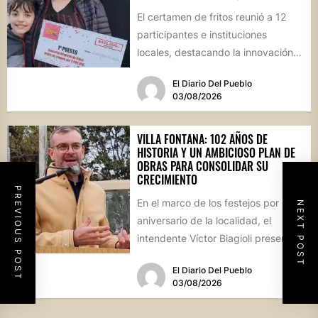
El certamen de fritos reunió a 12
participantes e instituciones
locales, destacando la innovación
culinaria y el profundo arraigo de...
El Diario Del Pueblo
03/08/2026
VILLA FONTANA: 102 AÑOS DE
HISTORIA Y UN AMBICIOSO PLAN DE
OBRAS PARA CONSOLIDAR SU
CRECIMIENTO
PREVIOUS POST
En el marco de los festejos por el
NEXT POST
aniversario de la localidad, el
intendente Víctor Biagioli presentó
una batería de...
El Diario Del Pueblo
03/08/2026