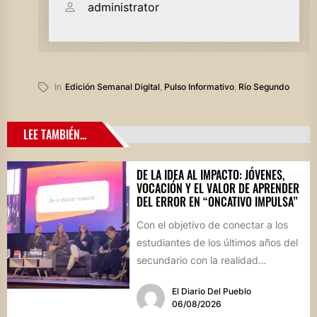
administrator
In
Edición Semanal Digital
,
Pulso Informativo
,
Río Segundo
LEE TAMBIÉN...
DE LA IDEA AL IMPACTO: JÓVENES,
VOCACIÓN Y EL VALOR DE APRENDER
DEL ERROR EN “ONCATIVO IMPULSA”
Con el objetivo de conectar a los
estudiantes de los últimos años del
secundario con la realidad
socioproductiva de la...
El Diario Del Pueblo
06/08/2026