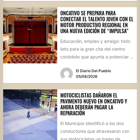
ONCATIVO SE PREPARA PARA
CONECTAR EL TALENTO JOVEN CON EL
MOTOR PRODUCTIVO REGIONAL EN
UNA NUEVA EDICIÓN DE “IMPULSA”
Educación, empleo y arraigo: todo
listo para la gran cita del centro
cordobés que apunta a potenciar el
futuro de...
El Diario Del Pueblo
05/08/2026
MOTOCICLISTAS DAÑARON EL
PAVIMENTO NUEVO EN ONCATIVO Y
AHORA DEBERÁN PAGAR LA
REPARACIÓN
El Municipio identificó a los dos
conductores que atravesaron con
sus motocicletas un tramo de