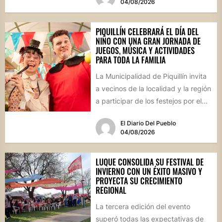
04/08/2026
PIQUILLÍN CELEBRARÁ EL DÍA DEL
NIÑO CON UNA GRAN JORNADA DE
JUEGOS, MÚSICA Y ACTIVIDADES
PARA TODA LA FAMILIA
La Municipalidad de Piquillín invita
a vecinos de la localidad y la región
a participar de los festejos por el...
El Diario Del Pueblo
04/08/2026
LUQUE CONSOLIDA SU FESTIVAL DE
INVIERNO CON UN ÉXITO MASIVO Y
PROYECTA SU CRECIMIENTO
REGIONAL
La tercera edición del evento
superó todas las expectativas de