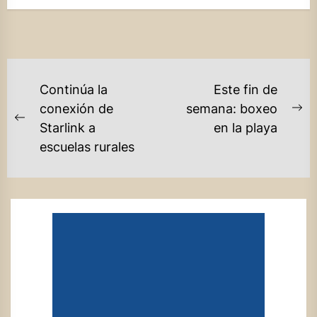
NAVEGACIÓN
Continúa la
Este fin de
DE
conexión de
semana: boxeo
Ne
Previous
Starlink a
en la playa
ENTRADAS
po
post:
escuelas rurales