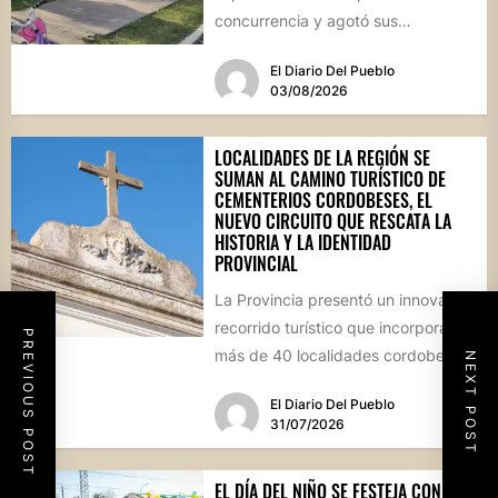
concurrencia y agotó sus
propuestas gastronómicas. En este
El Diario Del Pueblo
marco, el...
03/08/2026
LOCALIDADES DE LA REGIÓN SE
SUMAN AL CAMINO TURÍSTICO DE
CEMENTERIOS CORDOBESES, EL
NUEVO CIRCUITO QUE RESCATA LA
HISTORIA Y LA IDENTIDAD
PROVINCIAL
La Provincia presentó un innovador
recorrido turístico que incorpora a
PREVIOUS POST
más de 40 localidades cordobesas
NEXT POST
con cementerios de valor
El Diario Del Pueblo
patrimonial....
31/07/2026
EL DÍA DEL NIÑO SE FESTEJA CON UNA