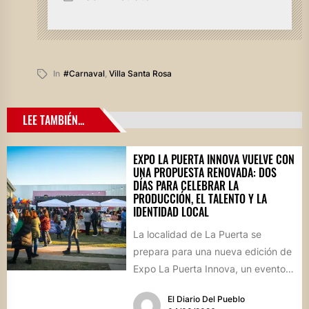
In
#carnaval
,
Villa Santa Rosa
LEE TAMBIÉN...
EXPO LA PUERTA INNOVA VUELVE CON
UNA PROPUESTA RENOVADA: DOS
DÍAS PARA CELEBRAR LA
PRODUCCIÓN, EL TALENTO Y LA
IDENTIDAD LOCAL
La localidad de La Puerta se
prepara para una nueva edición de
Expo La Puerta Innova, un evento
que reunirá...
El Diario Del Pueblo