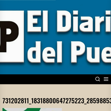
Skip
to
the
content
EL DIARIO DEL
PUEBLO
731202811_18318800647275223_2859885