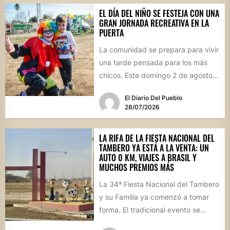
EL DÍA DEL NIÑO SE FESTEJA CON UNA
GRAN JORNADA RECREATIVA EN LA
PUERTA
La comunidad se prepara para vivir
una tarde pensada para los más
chicos. Este domingo 2 de agosto,
desde las...
El Diario Del Pueblo
28/07/2026
LA RIFA DE LA FIESTA NACIONAL DEL
TAMBERO YA ESTÁ A LA VENTA: UN
AUTO 0 KM, VIAJES A BRASIL Y
MUCHOS PREMIOS MÁS
La 34ª Fiesta Nacional del Tambero
y su Familia ya comenzó a tomar
forma. El tradicional evento se
realizará el...