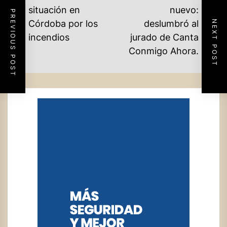
DE
situación en
nuevo:
PREVIOUS POST
Previous
Córdoba por los
deslumbró al
NEXT POST
ENTRADAS
Ne
post:
incendios
jurado de Canta
po
Conmigo Ahora.