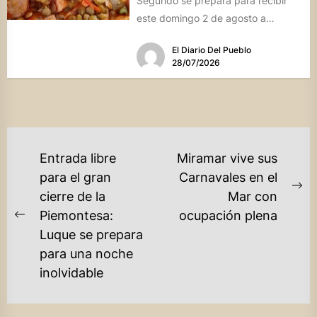
Segundo se prepara para recibir
este domingo 2 de agosto a
vecinos y visitantes de...
El Diario Del Pueblo
28/07/2026
NAVEGACIÓN
Entrada libre
Miramar vive sus
DE
para el gran
Carnavales en el
Ne
cierre de la
Mar con
ENTRADAS
po
Piemontesa:
ocupación plena
Previous
Luque se prepara
post:
para una noche
inolvidable