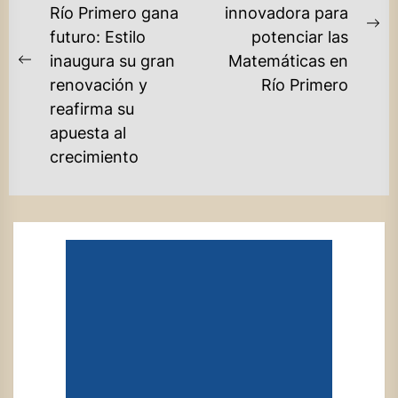
Río Primero gana
innovadora para
ENTRADAS
Ne
futuro: Estilo
potenciar las
po
inaugura su gran
Matemáticas en
Previous
renovación y
Río Primero
post:
reafirma su
apuesta al
crecimiento