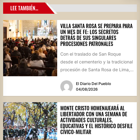
LEE TAMBIÉN...
VILLA SANTA ROSA SE PREPARA PARA
UN MES DE FE: LOS SECRETOS
DETRÁS DE SUS SINGULARES
PROCESIONES PATRONALES
Con el traslado de San Roque
desde el cementerio y la tradicional
procesión de Santa Rosa de Lima,
la localidad...
El Diario Del Pueblo
04/08/2026
MONTE CRISTO HOMENAJEARÁ AL
LIBERTADOR CON UNA SEMANA DE
ACTIVIDADES CULTURALES,
EDUCATIVAS Y EL HISTÓRICO DESFILE
CÍVICO-MILITAR