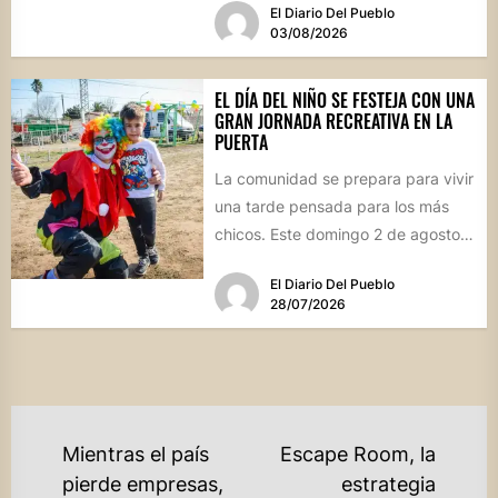
El Diario Del Pueblo
marco, el...
03/08/2026
EL DÍA DEL NIÑO SE FESTEJA CON UNA
GRAN JORNADA RECREATIVA EN LA
PUERTA
La comunidad se prepara para vivir
una tarde pensada para los más
chicos. Este domingo 2 de agosto,
desde las...
El Diario Del Pueblo
28/07/2026
NAVEGACIÓN
Mientras el país
Escape Room, la
DE
pierde empresas,
estrategia