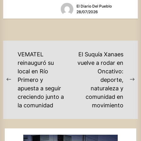
El Diario Del Pueblo
28/07/2026
NAVEGACIÓN
VEMATEL
El Suquía Xanaes
DE
reinauguró su
vuelve a rodar en
local en Río
Oncativo:
ENTRADAS
Primero y
deporte,
Previous
Ne
apuesta a seguir
naturaleza y
post:
po
creciendo junto a
comunidad en
la comunidad
movimiento