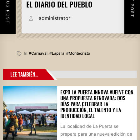
PREVIOUS POST
NEXT POST
EL DIARIO DEL PUEBLO
administrator
In
#carnaval
,
#lapara
,
#montecristo
LEE TAMBIÉN...
EXPO LA PUERTA INNOVA VUELVE CON
UNA PROPUESTA RENOVADA: DOS
DÍAS PARA CELEBRAR LA
PRODUCCIÓN, EL TALENTO Y LA
IDENTIDAD LOCAL
La localidad de La Puerta se
prepara para una nueva edición de