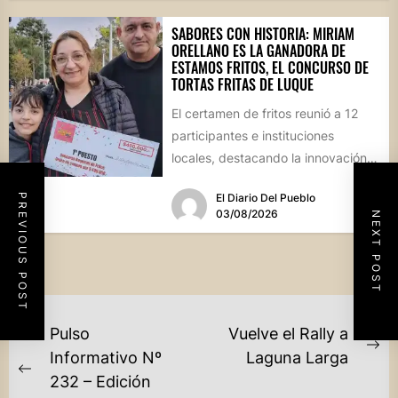
SABORES CON HISTORIA: MIRIAM
ORELLANO ES LA GANADORA DE
ESTAMOS FRITOS, EL CONCURSO DE
TORTAS FRITAS DE LUQUE
El certamen de fritos reunió a 12
participantes e instituciones
locales, destacando la innovación
culinaria y el profundo arraigo de...
PREVIOUS POST
El Diario Del Pueblo
03/08/2026
NEXT POST
NAVEGACIÓN
Pulso
Vuelve el Rally a
DE
Ne
Informativo Nº
Laguna Larga
Previous
po
232 – Edición
ENTRADAS