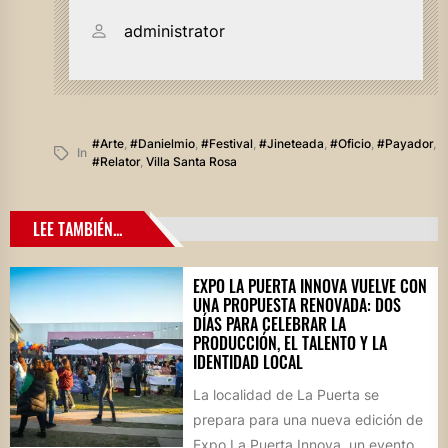
administrator
#arte
,
#danielmio
,
#festival
,
#jineteada
,
#oficio
,
#payador
,
In
#relator
,
Villa Santa Rosa
LEE TAMBIÉN...
EXPO LA PUERTA INNOVA VUELVE CON
UNA PROPUESTA RENOVADA: DOS
DÍAS PARA CELEBRAR LA
PRODUCCIÓN, EL TALENTO Y LA
IDENTIDAD LOCAL
La localidad de La Puerta se
prepara para una nueva edición de
Expo La Puerta Innova, un evento