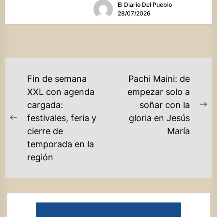
El Diario Del Pueblo
28/07/2026
NAVEGACIÓN
Fin de semana
Pachi Maini: de
DE
XXL con agenda
empezar solo a
cargada:
soñar con la
ENTRADAS
Ne
festivales, feria y
gloria en Jesús
Previous
po
cierre de
María
post:
temporada en la
región