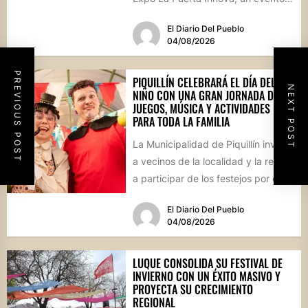
que reunirá...
El Diario Del Pueblo
04/08/2026
PREVIOUS POST
PIQUILLÍN CELEBRARÁ EL DÍA DEL
NEXT POST
NIÑO CON UNA GRAN JORNADA DE
JUEGOS, MÚSICA Y ACTIVIDADES
PARA TODA LA FAMILIA
La Municipalidad de Piquillín invita
a vecinos de la localidad y la región
a participar de los festejos por el...
El Diario Del Pueblo
04/08/2026
LUQUE CONSOLIDA SU FESTIVAL DE
INVIERNO CON UN ÉXITO MASIVO Y
PROYECTA SU CRECIMIENTO
REGIONAL