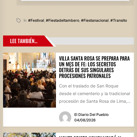
In
#festival
,
#fiestadeltambero
,
#fiestanacional
,
#transito
LEE TAMBIÉN...
VILLA SANTA ROSA SE PREPARA PARA
UN MES DE FE: LOS SECRETOS
DETRÁS DE SUS SINGULARES
PROCESIONES PATRONALES
Con el traslado de San Roque
desde el cementerio y la tradicional
procesión de Santa Rosa de Lima,
la localidad...
El Diario Del Pueblo
04/08/2026