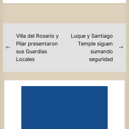
NAVEGACIÓN
Villa del Rosario y
Luque y Santiago
DE
Pilar presentaron
Temple siguen
Previous
Ne
sus Guardias
sumando
ENTRADAS
post:
po
Locales
seguridad