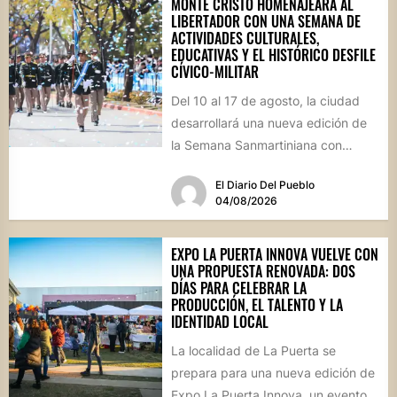
MONTE CRISTO HOMENAJEARÁ AL
LIBERTADOR CON UNA SEMANA DE
ACTIVIDADES CULTURALES,
EDUCATIVAS Y EL HISTÓRICO DESFILE
CÍVICO-MILITAR
Del 10 al 17 de agosto, la ciudad
desarrollará una nueva edición de
la Semana Sanmartiniana con
propuestas para toda...
El Diario Del Pueblo
04/08/2026
EXPO LA PUERTA INNOVA VUELVE CON
UNA PROPUESTA RENOVADA: DOS
DÍAS PARA CELEBRAR LA
PRODUCCIÓN, EL TALENTO Y LA
IDENTIDAD LOCAL
La localidad de La Puerta se
prepara para una nueva edición de
Expo La Puerta Innova, un evento