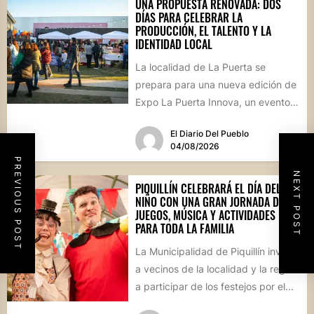
UNA PROPUESTA RENOVADA: DOS
DÍAS PARA CELEBRAR LA
PRODUCCIÓN, EL TALENTO Y LA
IDENTIDAD LOCAL
La localidad de La Puerta se
prepara para una nueva edición de
Expo La Puerta Innova, un evento
que reunirá...
El Diario Del Pueblo
04/08/2026
PREVIOUS POST
NEXT POST
PIQUILLÍN CELEBRARÁ EL DÍA DEL
NIÑO CON UNA GRAN JORNADA DE
JUEGOS, MÚSICA Y ACTIVIDADES
PARA TODA LA FAMILIA
La Municipalidad de Piquillín invita
a vecinos de la localidad y la región
a participar de los festejos por el...