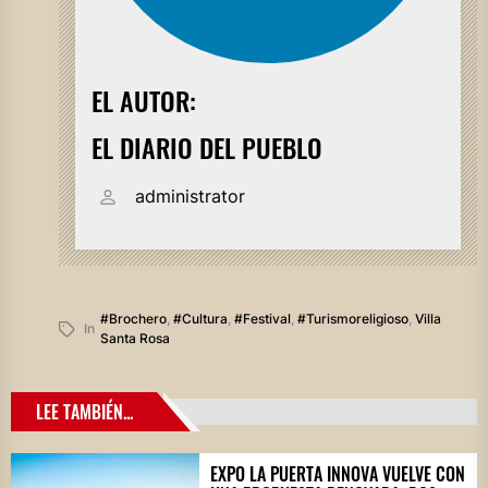
EL AUTOR:
EL DIARIO DEL PUEBLO
administrator
#brochero
,
#cultura
,
#festival
,
#turismoreligioso
,
Villa
In
Santa Rosa
LEE TAMBIÉN...
EXPO LA PUERTA INNOVA VUELVE CON