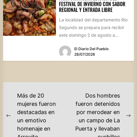
FESTIVAL DE INVIERNO CON SABOR
REGIONAL Y ENTRADA LIBRE
La localidad del departamento Río
Segundo se prepara para recibir
este domingo 2 de agosto a
vecinos y visitantes de...
El Diario Del Pueblo
28/07/2026
NAVEGACIÓN
Más de 20
Dos hombres
DE
mujeres fueron
fueron detenidos
destacadas en
por merodear en
ENTRADAS
Previous
Ne
un emotivo
un campo de La
post:
po
homenaje en
Puerta y llevaban
Arroyito
cuchillos