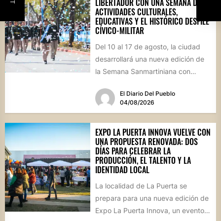
LIBERTADOR CON UNA SEMANA DE
ACTIVIDADES CULTURALES,
EDUCATIVAS Y EL HISTÓRICO DESFILE
CÍVICO-MILITAR
Del 10 al 17 de agosto, la ciudad
desarrollará una nueva edición de
la Semana Sanmartiniana con
propuestas para toda...
El Diario Del Pueblo
04/08/2026
EXPO LA PUERTA INNOVA VUELVE CON
UNA PROPUESTA RENOVADA: DOS
DÍAS PARA CELEBRAR LA
PRODUCCIÓN, EL TALENTO Y LA
IDENTIDAD LOCAL
La localidad de La Puerta se
prepara para una nueva edición de
Expo La Puerta Innova, un evento