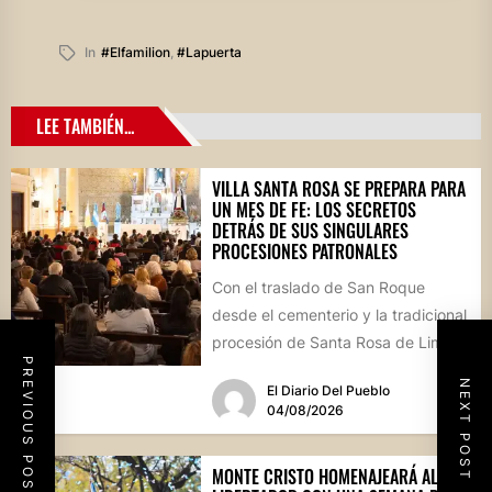
In
#elfamilion
,
#lapuerta
LEE TAMBIÉN...
VILLA SANTA ROSA SE PREPARA PARA
UN MES DE FE: LOS SECRETOS
DETRÁS DE SUS SINGULARES
PROCESIONES PATRONALES
Con el traslado de San Roque
desde el cementerio y la tradicional
procesión de Santa Rosa de Lima,
PREVIOUS POST
la localidad...
NEXT POST
El Diario Del Pueblo
04/08/2026
MONTE CRISTO HOMENAJEARÁ AL