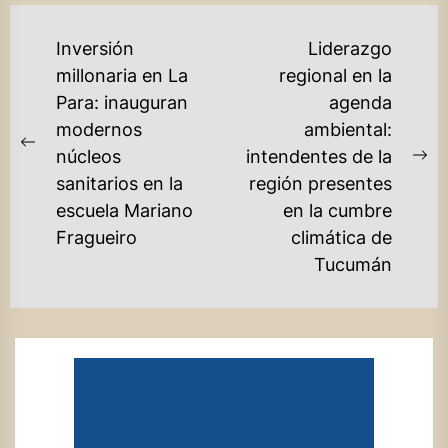
NAVEGACIÓN
Inversión
Liderazgo
DE
millonaria en La
regional en la
Para: inauguran
agenda
ENTRADAS
modernos
ambiental:
Previous
núcleos
intendentes de la
Ne
post:
sanitarios en la
región presentes
po
escuela Mariano
en la cumbre
Fragueiro
climática de
Tucumán