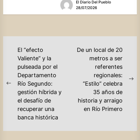
El Diario Del Pueblo
28/07/2026
NAVEGACIÓN
El “efecto
De un local de 20
DE
Valiente” y la
metros a ser
pulseada por el
referentes
ENTRADAS
Departamento
regionales:
Ne
Río Segundo:
“Estilo” celebra
Previous
po
gestión híbrida y
35 años de
post:
el desafío de
historia y arraigo
recuperar una
en Río Primero
banca histórica