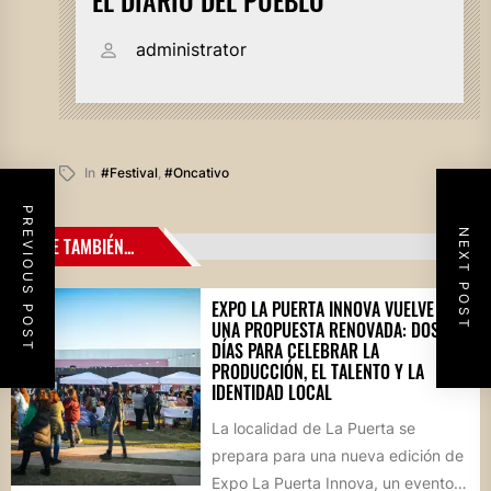
administrator
In
#festival
,
#oncativo
PREVIOUS POST
NEXT POST
LEE TAMBIÉN...
EXPO LA PUERTA INNOVA VUELVE CON
UNA PROPUESTA RENOVADA: DOS
DÍAS PARA CELEBRAR LA
PRODUCCIÓN, EL TALENTO Y LA
IDENTIDAD LOCAL
La localidad de La Puerta se
prepara para una nueva edición de
Expo La Puerta Innova, un evento