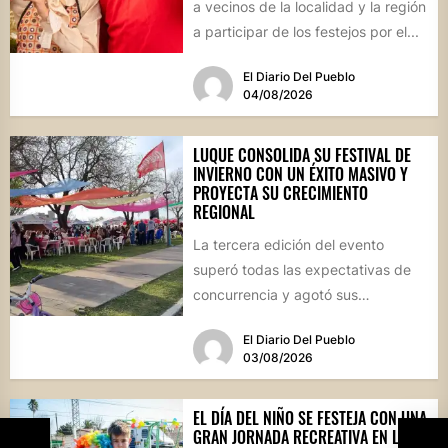
a vecinos de la localidad y la región
a participar de los festejos por el...
El Diario Del Pueblo
04/08/2026
LUQUE CONSOLIDA SU FESTIVAL DE
INVIERNO CON UN ÉXITO MASIVO Y
PROYECTA SU CRECIMIENTO
REGIONAL
La tercera edición del evento
superó todas las expectativas de
concurrencia y agotó sus
propuestas gastronómicas. En este
El Diario Del Pueblo
marco, el...
03/08/2026
EL DÍA DEL NIÑO SE FESTEJA CON UNA
GRAN JORNADA RECREATIVA EN LA