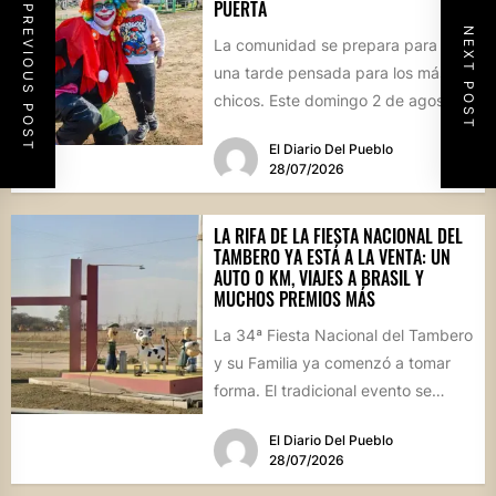
PUERTA
PREVIOUS POST
NEXT POST
La comunidad se prepara para vivir
una tarde pensada para los más
chicos. Este domingo 2 de agosto,
desde las...
El Diario Del Pueblo
28/07/2026
LA RIFA DE LA FIESTA NACIONAL DEL
TAMBERO YA ESTÁ A LA VENTA: UN
AUTO 0 KM, VIAJES A BRASIL Y
MUCHOS PREMIOS MÁS
La 34ª Fiesta Nacional del Tambero
y su Familia ya comenzó a tomar
forma. El tradicional evento se
realizará el...
El Diario Del Pueblo
28/07/2026