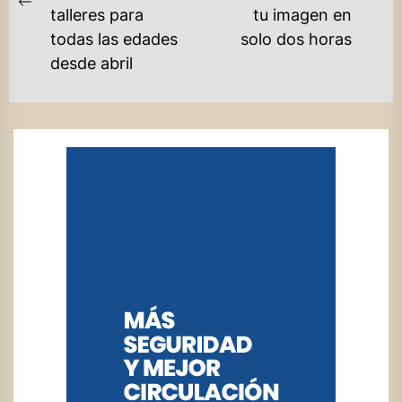
ENTRADAS
Ne
Previous
talleres para
tu imagen en
po
post:
todas las edades
solo dos horas
desde abril