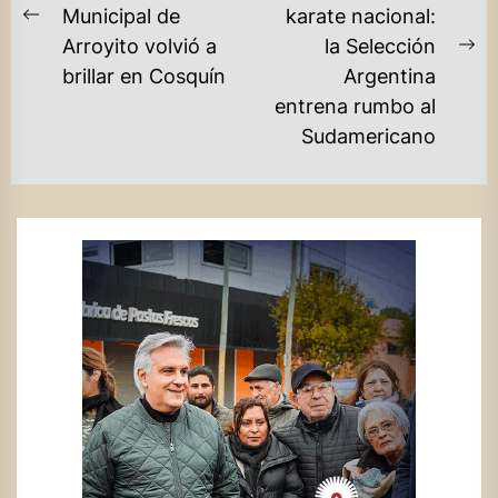
Municipal de
karate nacional:
ENTRADAS
Previous
Arroyito volvió a
la Selección
post:
Ne
brillar en Cosquín
Argentina
po
entrena rumbo al
Sudamericano