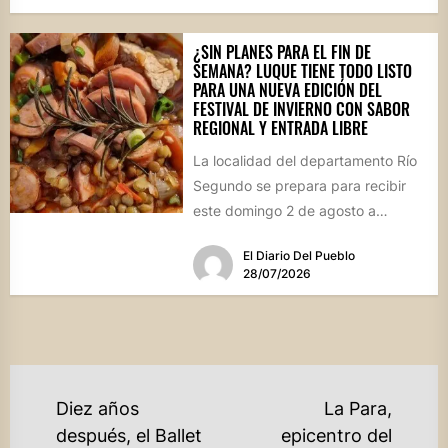
¿SIN PLANES PARA EL FIN DE
SEMANA? LUQUE TIENE TODO LISTO
PARA UNA NUEVA EDICIÓN DEL
FESTIVAL DE INVIERNO CON SABOR
REGIONAL Y ENTRADA LIBRE
La localidad del departamento Río
Segundo se prepara para recibir
este domingo 2 de agosto a
vecinos y visitantes de...
El Diario Del Pueblo
28/07/2026
NAVEGACIÓN
Diez años
La Para,
DE
después, el Ballet
epicentro del