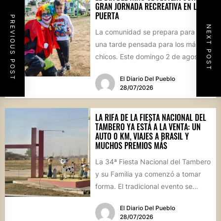
GRAN JORNADA RECREATIVA EN LA
PUERTA
PREVIOUS POST
NEXT POST
La comunidad se prepara para vivir
una tarde pensada para los más
chicos. Este domingo 2 de agosto,
desde las...
El Diario Del Pueblo
28/07/2026
LA RIFA DE LA FIESTA NACIONAL DEL
TAMBERO YA ESTÁ A LA VENTA: UN
AUTO 0 KM, VIAJES A BRASIL Y
MUCHOS PREMIOS MÁS
La 34ª Fiesta Nacional del Tambero
y su Familia ya comenzó a tomar
forma. El tradicional evento se
realizará el...
El Diario Del Pueblo
28/07/2026