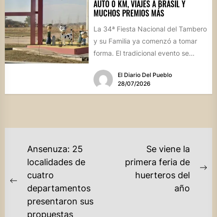
AUTO 0 KM, VIAJES A BRASIL Y
MUCHOS PREMIOS MÁS
La 34ª Fiesta Nacional del Tambero
y su Familia ya comenzó a tomar
forma. El tradicional evento se
realizará el...
El Diario Del Pueblo
28/07/2026
NAVEGACIÓN
Ansenuza: 25
Se viene la
DE
localidades de
primera feria de
Ne
cuatro
huerteros del
ENTRADAS
Previous
po
departamentos
año
post:
presentaron sus
propuestas