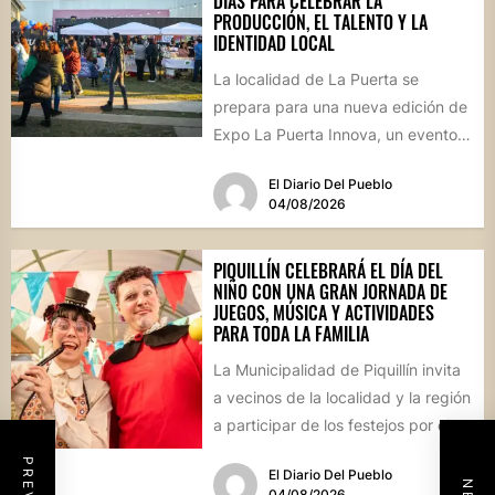
DÍAS PARA CELEBRAR LA
PRODUCCIÓN, EL TALENTO Y LA
IDENTIDAD LOCAL
La localidad de La Puerta se
prepara para una nueva edición de
Expo La Puerta Innova, un evento
que reunirá...
El Diario Del Pueblo
04/08/2026
PIQUILLÍN CELEBRARÁ EL DÍA DEL
NIÑO CON UNA GRAN JORNADA DE
JUEGOS, MÚSICA Y ACTIVIDADES
PARA TODA LA FAMILIA
La Municipalidad de Piquillín invita
a vecinos de la localidad y la región
a participar de los festejos por el...
El Diario Del Pueblo
04/08/2026