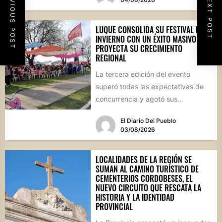
PREVIOUS POST
NEXT POST
LUQUE CONSOLIDA SU FESTIVAL DE
INVIERNO CON UN ÉXITO MASIVO Y
PROYECTA SU CRECIMIENTO
REGIONAL
La tercera edición del evento
superó todas las expectativas de
concurrencia y agotó sus
propuestas gastronómicas. En este
El Diario Del Pueblo
marco, el...
03/08/2026
LOCALIDADES DE LA REGIÓN SE
SUMAN AL CAMINO TURÍSTICO DE
CEMENTERIOS CORDOBESES, EL
NUEVO CIRCUITO QUE RESCATA LA
HISTORIA Y LA IDENTIDAD
PROVINCIAL