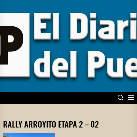
Skip
to
the
content
EL DIARIO DEL
PUEBLO
RALLY ARROYITO ETAPA 2 – 02