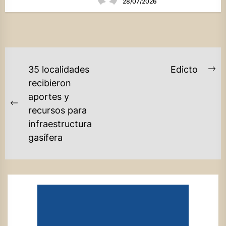
28/07/2026
NAVEGACIÓN
35 localidades
Edicto
Ne
DE
recibieron
po
aportes y
ENTRADAS
Previous
recursos para
post:
infraestructura
gasífera