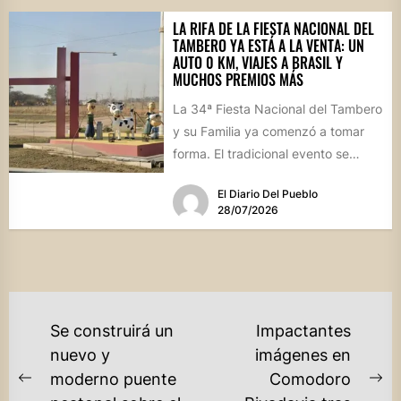
LA RIFA DE LA FIESTA NACIONAL DEL
TAMBERO YA ESTÁ A LA VENTA: UN
AUTO 0 KM, VIAJES A BRASIL Y
MUCHOS PREMIOS MÁS
La 34ª Fiesta Nacional del Tambero
y su Familia ya comenzó a tomar
forma. El tradicional evento se
realizará el...
El Diario Del Pueblo
28/07/2026
NAVEGACIÓN
Se construirá un
Impactantes
DE
nuevo y
imágenes en
moderno puente
Comodoro
ENTRADAS
Previous
Ne