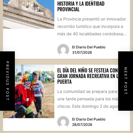
HISTORIA Y LA IDENTIDAD
PROVINCIAL
La Provincia presentó un innovador
recorrido turístico que incorpora a
más de 40 localidades cordobesas
con cementerios de valor
El Diario Del Pueblo
patrimonial....
31/07/2026
PREVIOUS POST
EL DÍA DEL NIÑO SE FESTEJA CON UNA
NEXT POST
GRAN JORNADA RECREATIVA EN LA
PUERTA
La comunidad se prepara para vivir
una tarde pensada para los más
chicos. Este domingo 2 de agosto,
desde las...
El Diario Del Pueblo
28/07/2026