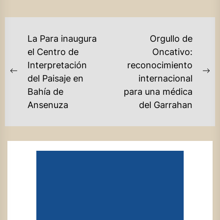
NAVEGACIÓN
La Para inaugura
Orgullo de
DE
el Centro de
Oncativo:
Interpretación
reconocimiento
ENTRADAS
Previous
Ne
del Paisaje en
internacional
post:
po
Bahía de
para una médica
Ansenuza
del Garrahan