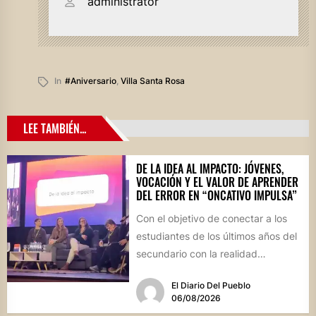
administrator
In
#aniversario
,
Villa Santa Rosa
LEE TAMBIÉN...
DE LA IDEA AL IMPACTO: JÓVENES,
VOCACIÓN Y EL VALOR DE APRENDER
DEL ERROR EN “ONCATIVO IMPULSA”
Con el objetivo de conectar a los
estudiantes de los últimos años del
secundario con la realidad
socioproductiva de la...
El Diario Del Pueblo
06/08/2026