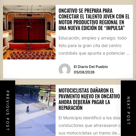
ONCATIVO SE PREPARA PARA
CONECTAR EL TALENTO JOVEN CON EL
MOTOR PRODUCTIVO REGIONAL EN
UNA NUEVA EDICIÓN DE “IMPULSA”
Educación, empleo y arraigo: todo
listo para la gran cita del centro
cordobés que apunta a potenciar el
futuro de...
El Diario Del Pueblo
05/08/2026
MOTOCICLISTAS DAÑARON EL
PREVIOUS POST
PAVIMENTO NUEVO EN ONCATIVO Y
NEXT POST
AHORA DEBERÁN PAGAR LA
REPARACIÓN
El Municipio identificó a los dos
conductores que atravesaron con
sus motocicletas un tramo de