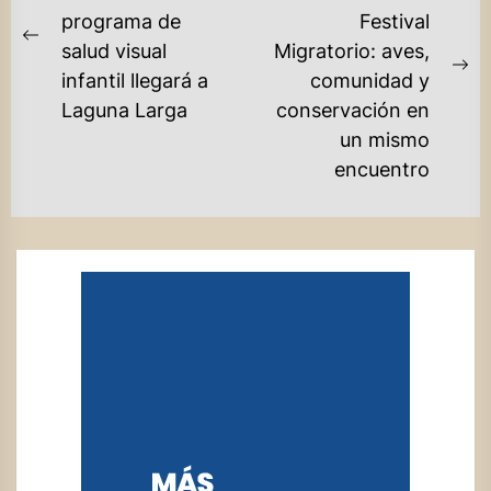
programa de
Festival
ENTRADAS
Previous
salud visual
Migratorio: aves,
post:
Ne
infantil llegará a
comunidad y
po
Laguna Larga
conservación en
un mismo
encuentro