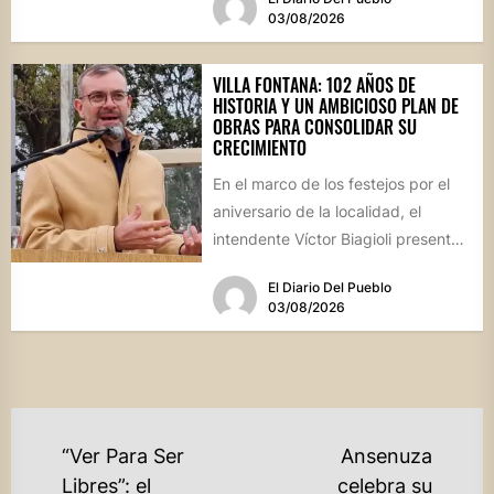
03/08/2026
VILLA FONTANA: 102 AÑOS DE
HISTORIA Y UN AMBICIOSO PLAN DE
OBRAS PARA CONSOLIDAR SU
CRECIMIENTO
En el marco de los festejos por el
aniversario de la localidad, el
intendente Víctor Biagioli presentó
una batería de...
El Diario Del Pueblo
03/08/2026
NAVEGACIÓN
“Ver Para Ser
Ansenuza
DE
Libres”: el
celebra su