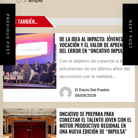
In
Arroyito
PREVIOUS POST
LEE TAMBIÉN...
NEXT POST
DE LA IDEA AL IMPACTO: JÓVENES,
VOCACIÓN Y EL VALOR DE APRENDER
DEL ERROR EN “ONCATIVO IMPULSA”
Con el objetivo de conectar a los
estudiantes de los últimos años del
secundario con la realidad
socioproductiva de la...
El Diario Del Pueblo
06/08/2026
ONCATIVO SE PREPARA PARA
CONECTAR EL TALENTO JOVEN CON EL
MOTOR PRODUCTIVO REGIONAL EN
UNA NUEVA EDICIÓN DE “IMPULSA”