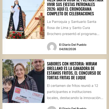
VIVIR SUS FIESTAS PATRONALES
2026: AQUÍ EL CRONOGRAMA
COMPLETO DE CELEBRACIONES
La Parroquia y Santuario Santa
Rosa de Lima y Santo Cura
Brochero presentó el programa
oficial de las Fiestas Patronales...
El Diario Del Pueblo
04/08/2026
SABORES CON HISTORIA: MIRIAM
ORELLANO ES LA GANADORA DE
ESTAMOS FRITOS, EL CONCURSO DE
TORTAS FRITAS DE LUQUE
El certamen de fritos reunió a 12
participantes e instituciones
locales, destacando la innovación
culinaria y el profundo arraigo de...
El Diario Del Pueblo