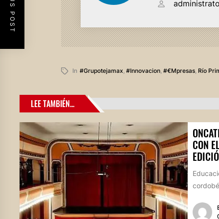
PREVIOUS POST
administrat
In
#grupotejamax
,
#innovacion
,
#€mpresas
,
Río Pri
LEE TAMBIÉN...
ONCAT
CON E
EDICIÓ
Educació
cordobés