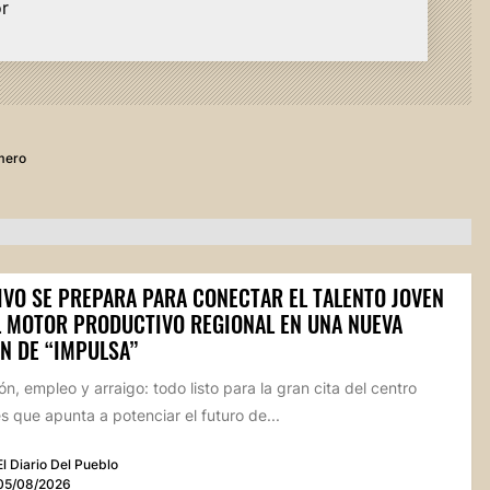
or
mero
IVO SE PREPARA PARA CONECTAR EL TALENTO JOVEN
L MOTOR PRODUCTIVO REGIONAL EN UNA NUEVA
N DE “IMPULSA”
n, empleo y arraigo: todo listo para la gran cita del centro
 que apunta a potenciar el futuro de...
El Diario Del Pueblo
05/08/2026