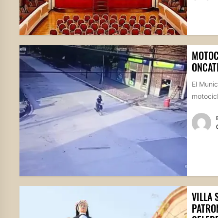
MOTOC
ONCAT
El Munic
motocicl
VILLA 
PATRO