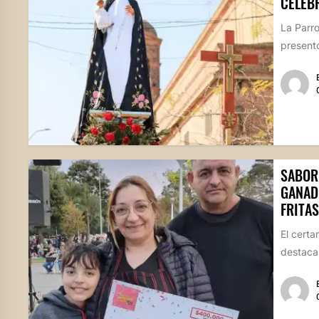
CELEB
La Parr
presentó
SABOR
GANAD
FRITAS
El certa
destacan