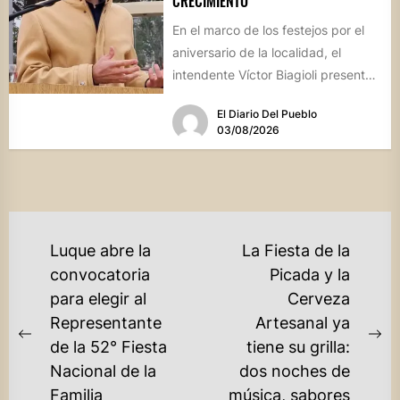
CRECIMIENTO
En el marco de los festejos por el
aniversario de la localidad, el
intendente Víctor Biagioli presentó
una batería de...
El Diario Del Pueblo
03/08/2026
NAVEGACIÓN
Luque abre la
La Fiesta de la
DE
convocatoria
Picada y la
para elegir al
Cerveza
ENTRADAS
Representante
Artesanal ya
Previous
Ne
de la 52° Fiesta
tiene su grilla:
post:
po
Nacional de la
dos noches de
Familia
música, sabores