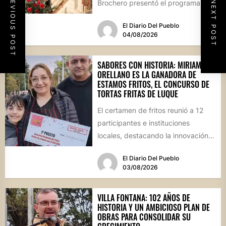
PREVIOUS POST
Brochero presentó el programa
NEXT POST
oficial de las Fiestas Patronales...
El Diario Del Pueblo
04/08/2026
SABORES CON HISTORIA: MIRIAM
ORELLANO ES LA GANADORA DE
ESTAMOS FRITOS, EL CONCURSO DE
TORTAS FRITAS DE LUQUE
El certamen de fritos reunió a 12
participantes e instituciones
locales, destacando la innovación
culinaria y el profundo arraigo de...
El Diario Del Pueblo
03/08/2026
VILLA FONTANA: 102 AÑOS DE
HISTORIA Y UN AMBICIOSO PLAN DE
OBRAS PARA CONSOLIDAR SU