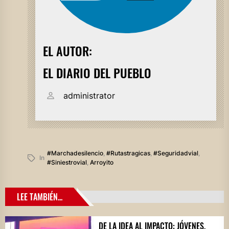
EL AUTOR:
EL DIARIO DEL PUEBLO
administrator
#marchadesilencio
,
#rutastragicas
,
#seguridadvial
,
In
#siniestrovial
,
Arroyito
LEE TAMBIÉN...
DE LA IDEA AL IMPACTO: JÓVENES,