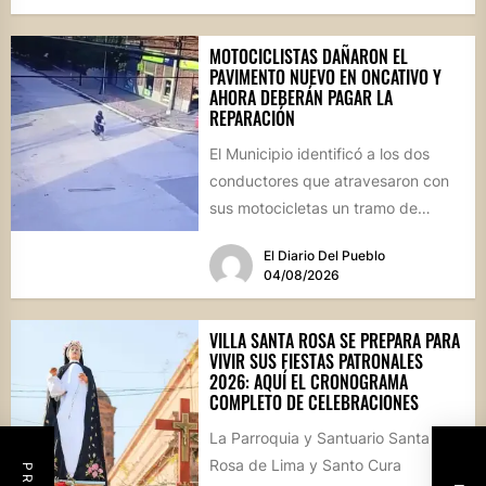
MOTOCICLISTAS DAÑARON EL
PAVIMENTO NUEVO EN ONCATIVO Y
AHORA DEBERÁN PAGAR LA
REPARACIÓN
El Municipio identificó a los dos
conductores que atravesaron con
sus motocicletas un tramo de
hormigón recién colocado sobre
El Diario Del Pueblo
calle...
04/08/2026
VILLA SANTA ROSA SE PREPARA PARA
VIVIR SUS FIESTAS PATRONALES
2026: AQUÍ EL CRONOGRAMA
COMPLETO DE CELEBRACIONES
La Parroquia y Santuario Santa
Rosa de Lima y Santo Cura