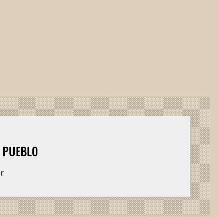
L PUEBLO
or