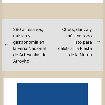
NAVEGACIÓN
280 artesanos,
Chefs, danza y
DE
música y
música: todo
gastronomía en
listo para
ENTRADAS
Ne
Previous
la Feria Nacional
celebrar la Fiesta
po
post:
de Artesanías de
de la Nutria
Arroyito