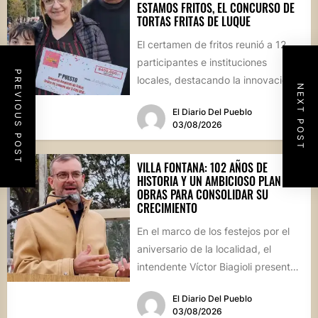
ESTAMOS FRITOS, EL CONCURSO DE
TORTAS FRITAS DE LUQUE
El certamen de fritos reunió a 12
participantes e instituciones
PREVIOUS POST
locales, destacando la innovación
NEXT POST
culinaria y el profundo arraigo de...
El Diario Del Pueblo
03/08/2026
VILLA FONTANA: 102 AÑOS DE
HISTORIA Y UN AMBICIOSO PLAN DE
OBRAS PARA CONSOLIDAR SU
CRECIMIENTO
En el marco de los festejos por el
aniversario de la localidad, el
intendente Víctor Biagioli presentó
una batería de...
El Diario Del Pueblo
03/08/2026