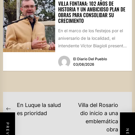
VILLA FONTANA: 102 AÑOS DE
HISTORIA Y UN AMBICIOSO PLAN DE
OBRAS PARA CONSOLIDAR SU
CRECIMIENTO
En el marco de los festejos por el
aniversario de la localidad, el
intendente Víctor Biagioli presentó
una batería de...
El Diario Del Pueblo
03/08/2026
NAVEGACIÓN
En Luque la salud
Villa del Rosario
DE
Previous
es prioridad
dio inicio a una
post:
Ne
emblemática
ENTRADAS
po
obra