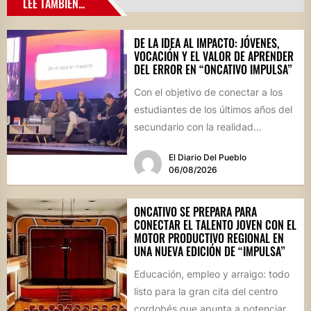
LEE TAMBIÉN...
DE LA IDEA AL IMPACTO: JÓVENES,
VOCACIÓN Y EL VALOR DE APRENDER
DEL ERROR EN “ONCATIVO IMPULSA”
Con el objetivo de conectar a los
estudiantes de los últimos años del
secundario con la realidad
socioproductiva de la...
El Diario Del Pueblo
06/08/2026
ONCATIVO SE PREPARA PARA
CONECTAR EL TALENTO JOVEN CON EL
MOTOR PRODUCTIVO REGIONAL EN
UNA NUEVA EDICIÓN DE “IMPULSA”
Educación, empleo y arraigo: todo
listo para la gran cita del centro
cordobés que apunta a potenciar el