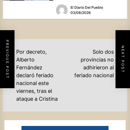
culinaria y el profundo arraigo de...
El Diario Del Pueblo
03/08/2026
PREVIOUS POST
NEXT POST
NAVEGACIÓN
Por decreto,
Solo dos
DE
Alberto
provincias no
Ne
Fernández
adhirieron al
ENTRADAS
po
declaró feriado
feriado nacional
Previous
nacional este
post:
viernes, tras el
ataque a Cristina