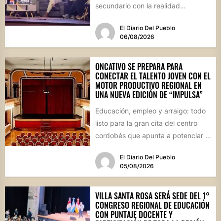
secundario con la realidad
socioproductiva de la...
El Diario Del Pueblo
06/08/2026
ONCATIVO SE PREPARA PARA
CONECTAR EL TALENTO JOVEN CON EL
MOTOR PRODUCTIVO REGIONAL EN
UNA NUEVA EDICIÓN DE “IMPULSA”
Educación, empleo y arraigo: todo
listo para la gran cita del centro
cordobés que apunta a potenciar el
futuro de...
El Diario Del Pueblo
05/08/2026
VILLA SANTA ROSA SERÁ SEDE DEL 1°
CONGRESO REGIONAL DE EDUCACIÓN
CON PUNTAJE DOCENTE Y