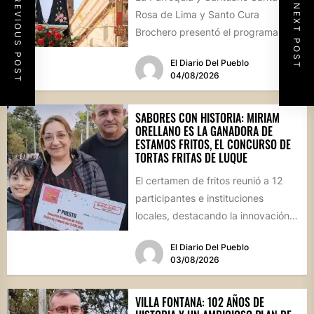
PREVIOUS POST
NEXT POST
Rosa de Lima y Santo Cura
Brochero presentó el programa
oficial de las Fiestas Patronales...
El Diario Del Pueblo
04/08/2026
SABORES CON HISTORIA: MIRIAM
ORELLANO ES LA GANADORA DE
ESTAMOS FRITOS, EL CONCURSO DE
TORTAS FRITAS DE LUQUE
El certamen de fritos reunió a 12
participantes e instituciones
locales, destacando la innovación
culinaria y el profundo arraigo de...
El Diario Del Pueblo
03/08/2026
VILLA FONTANA: 102 AÑOS DE