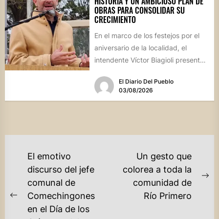
HISTORIA Y UN AMBICIOSO PLAN DE
OBRAS PARA CONSOLIDAR SU
CRECIMIENTO
En el marco de los festejos por el
aniversario de la localidad, el
intendente Víctor Biagioli presentó
una batería de...
El Diario Del Pueblo
03/08/2026
NAVEGACIÓN
El emotivo
Un gesto que
DE
discurso del jefe
colorea a toda la
Ne
comunal de
comunidad de
ENTRADAS
po
Comechingones
Río Primero
Previous
en el Día de los
post: