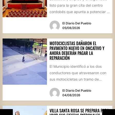
listo para la gran cita del centro
cordobés que apunta a potenciar el
futuro de...
El Diario Del Pueblo
05/08/2026
MOTOCICLISTAS DAÑARON EL
PAVIMENTO NUEVO EN ONCATIVO Y
AHORA DEBERÁN PAGAR LA
REPARACIÓN
El Municipio identificó a los dos
conductores que atravesaron con
sus motocicletas un tramo de
hormigón recién colocado sobre
El Diario Del Pueblo
calle...
04/08/2026
VILLA SANTA ROSA SE PREPARA PARA