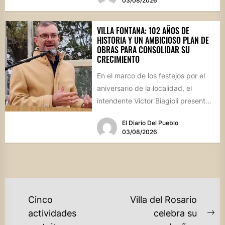
03/08/2026
VILLA FONTANA: 102 AÑOS DE
HISTORIA Y UN AMBICIOSO PLAN DE
OBRAS PARA CONSOLIDAR SU
CRECIMIENTO
En el marco de los festejos por el
aniversario de la localidad, el
intendente Víctor Biagioli presentó
una batería de...
El Diario Del Pueblo
03/08/2026
NAVEGACIÓN
Cinco
Villa del Rosario
DE
actividades
celebra su
Ne