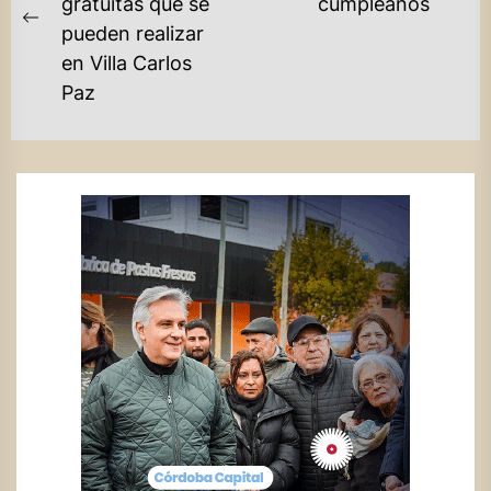
gratuitas que se
cumpleaños
ENTRADAS
po
Previous
pueden realizar
post:
en Villa Carlos
Paz