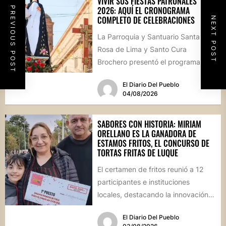
VIVIR SUS FIESTAS PATRONALES
PREVIOUS POST
2026: AQUÍ EL CRONOGRAMA
COMPLETO DE CELEBRACIONES
NEXT POST
La Parroquia y Santuario Santa
Rosa de Lima y Santo Cura
Brochero presentó el programa
oficial de las Fiestas Patronales...
El Diario Del Pueblo
04/08/2026
SABORES CON HISTORIA: MIRIAM
ORELLANO ES LA GANADORA DE
ESTAMOS FRITOS, EL CONCURSO DE
TORTAS FRITAS DE LUQUE
El certamen de fritos reunió a 12
participantes e instituciones
locales, destacando la innovación
culinaria y el profundo arraigo de...
El Diario Del Pueblo