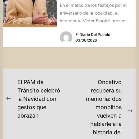
En el marco de los festejos por el
aniversario de la localidad, el
intendente Víctor Biagioli presentó
una batería de...
El Diario Del Pueblo
03/08/2026
NAVEGACIÓN
El PAM de
Oncativo
DE
Tránsito celebró
recupera su
la Navidad con
memoria: dos
ENTRADAS
Previous
gestos que
monolitos
post:
Ne
abrazan
vuelven a
po
hablarle a la
historia del