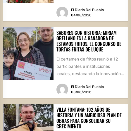
oficial de las Fiestas Patronales...
El Diario Del Pueblo
04/08/2026
SABORES CON HISTORIA: MIRIAM
ORELLANO ES LA GANADORA DE
ESTAMOS FRITOS, EL CONCURSO DE
TORTAS FRITAS DE LUQUE
El certamen de fritos reunió a 12
participantes e instituciones
locales, destacando la innovación
culinaria y el profundo arraigo de...
El Diario Del Pueblo
03/08/2026
VILLA FONTANA: 102 AÑOS DE
HISTORIA Y UN AMBICIOSO PLAN DE
OBRAS PARA CONSOLIDAR SU
CRECIMIENTO