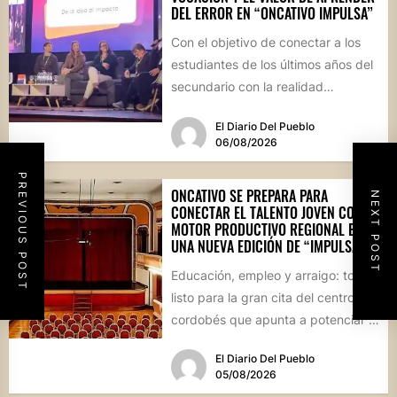
DEL ERROR EN “ONCATIVO IMPULSA”
Con el objetivo de conectar a los
estudiantes de los últimos años del
secundario con la realidad
socioproductiva de la...
El Diario Del Pueblo
06/08/2026
PREVIOUS POST
ONCATIVO SE PREPARA PARA
NEXT POST
CONECTAR EL TALENTO JOVEN CON EL
MOTOR PRODUCTIVO REGIONAL EN
UNA NUEVA EDICIÓN DE “IMPULSA”
Educación, empleo y arraigo: todo
listo para la gran cita del centro
cordobés que apunta a potenciar el
futuro de...
El Diario Del Pueblo
05/08/2026