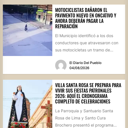
MOTOCICLISTAS DAÑARON EL
PAVIMENTO NUEVO EN ONCATIVO Y
AHORA DEBERÁN PAGAR LA
REPARACIÓN
El Municipio identificó a los dos
conductores que atravesaron con
sus motocicletas un tramo de
hormigón recién colocado sobre
El Diario Del Pueblo
calle...
04/08/2026
VILLA SANTA ROSA SE PREPARA PARA
VIVIR SUS FIESTAS PATRONALES
2026: AQUÍ EL CRONOGRAMA
COMPLETO DE CELEBRACIONES
La Parroquia y Santuario Santa
Rosa de Lima y Santo Cura
Brochero presentó el programa