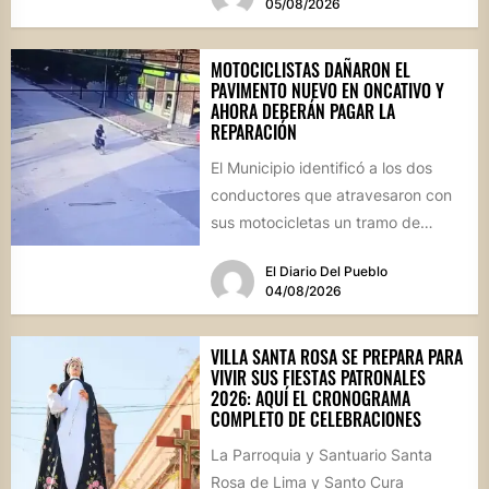
05/08/2026
MOTOCICLISTAS DAÑARON EL
PAVIMENTO NUEVO EN ONCATIVO Y
AHORA DEBERÁN PAGAR LA
REPARACIÓN
El Municipio identificó a los dos
conductores que atravesaron con
sus motocicletas un tramo de
hormigón recién colocado sobre
El Diario Del Pueblo
calle...
04/08/2026
VILLA SANTA ROSA SE PREPARA PARA
VIVIR SUS FIESTAS PATRONALES
2026: AQUÍ EL CRONOGRAMA
COMPLETO DE CELEBRACIONES
La Parroquia y Santuario Santa
Rosa de Lima y Santo Cura