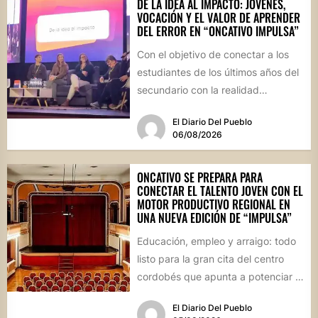
DE LA IDEA AL IMPACTO: JÓVENES,
VOCACIÓN Y EL VALOR DE APRENDER
DEL ERROR EN “ONCATIVO IMPULSA”
Con el objetivo de conectar a los
estudiantes de los últimos años del
secundario con la realidad
socioproductiva de la...
El Diario Del Pueblo
06/08/2026
ONCATIVO SE PREPARA PARA
CONECTAR EL TALENTO JOVEN CON EL
MOTOR PRODUCTIVO REGIONAL EN
UNA NUEVA EDICIÓN DE “IMPULSA”
Educación, empleo y arraigo: todo
listo para la gran cita del centro
cordobés que apunta a potenciar el
futuro de...
El Diario Del Pueblo