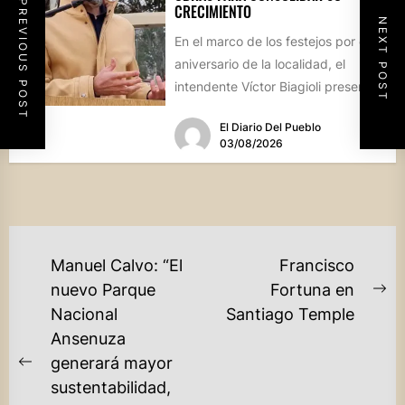
PREVIOUS POST
CRECIMIENTO
NEXT POST
En el marco de los festejos por el
aniversario de la localidad, el
intendente Víctor Biagioli presentó
una batería de...
El Diario Del Pueblo
03/08/2026
NAVEGACIÓN
Manuel Calvo: “El
Francisco
DE
nuevo Parque
Fortuna en
Ne
Nacional
Santiago Temple
ENTRADAS
po
Ansenuza
generará mayor
Previous
sustentabilidad,
post: