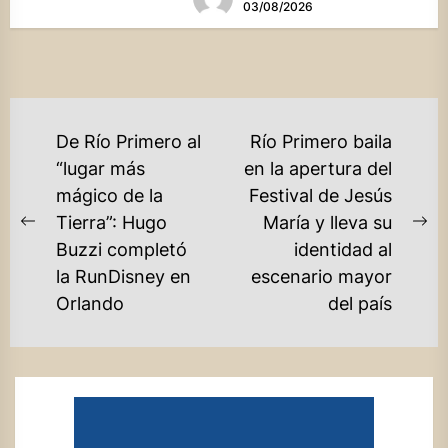
03/08/2026
NAVEGACIÓN
De Río Primero al
Río Primero baila
DE
“lugar más
en la apertura del
mágico de la
Festival de Jesús
ENTRADAS
Tierra”: Hugo
María y lleva su
Previous
Ne
Buzzi completó
identidad al
post:
po
la RunDisney en
escenario mayor
Orlando
del país