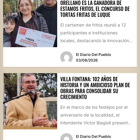
ORELLANO ES LA GANADORA DE
ESTAMOS FRITOS, EL CONCURSO DE
TORTAS FRITAS DE LUQUE
El certamen de fritos reunió a 12
participantes e instituciones
locales, destacando la innovación
culinaria y el profundo arraigo de...
El Diario Del Pueblo
03/08/2026
VILLA FONTANA: 102 AÑOS DE
HISTORIA Y UN AMBICIOSO PLAN DE
OBRAS PARA CONSOLIDAR SU
CRECIMIENTO
En el marco de los festejos por el
aniversario de la localidad, el
intendente Víctor Biagioli presentó
una batería de...
El Diario Del Pueblo