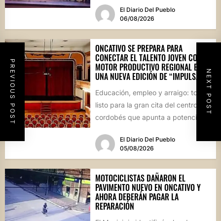
socioproductiva de la...
El Diario Del Pueblo
06/08/2026
ONCATIVO SE PREPARA PARA
CONECTAR EL TALENTO JOVEN CON EL
PREVIOUS POST
MOTOR PRODUCTIVO REGIONAL EN
NEXT POST
UNA NUEVA EDICIÓN DE “IMPULSA”
Educación, empleo y arraigo: todo
listo para la gran cita del centro
cordobés que apunta a potenciar el
futuro de...
El Diario Del Pueblo
05/08/2026
MOTOCICLISTAS DAÑARON EL
PAVIMENTO NUEVO EN ONCATIVO Y
AHORA DEBERÁN PAGAR LA
REPARACIÓN